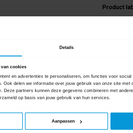
Product la
theedoek
(3)
,
11
t hem zeer geschikt voor het poleren van
0 beoordel
Details
Schrijf als eers
 van cookies
ent en advertenties te personaliseren, om functies voor social
. Ook delen we informatie over jouw gebruik van onze site met 
e. Deze partners kunnen deze gegevens combineren met andere i
erzameld op basis van jouw gebruik van hun services.
Aanpassen