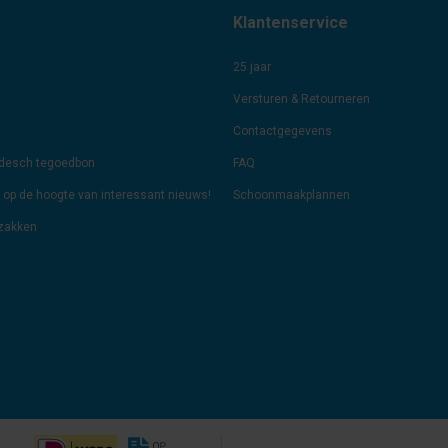
Klantenservice
25 jaar
Versturen & Retourneren
Contactgegevens
odesch tegoedbon
FAQ
jf op de hoogte van interessant nieuws!
Schoonmaakplannen
lzakken