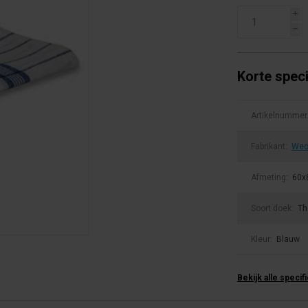
i
h
Korte speci
Artikelnummer
Fabrikant:
Wec
Afmeting:
60x
Soort doek:
Th
Kleur:
Blauw
Bekijk alle specif