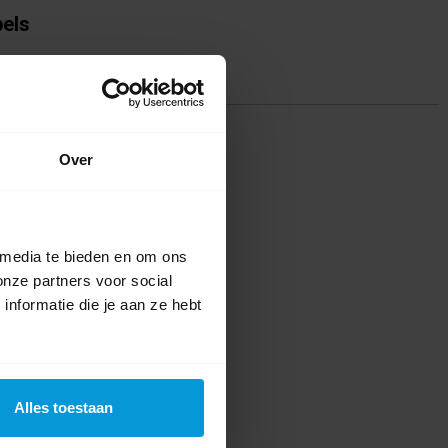
bels
004530
(1)
,
poleren
(1)
,
halflinnen
(1)
ing(en)
Over
te voor dit product een beoordeling
 media te bieden en om ons
onze partners voor social
nformatie die je aan ze hebt
Alles toestaan