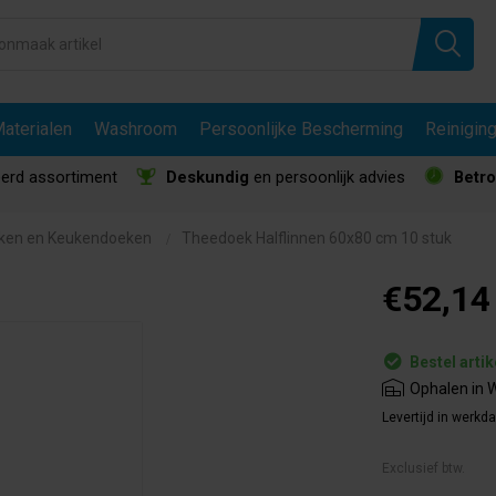
aterialen
Washroom
Persoonlijke Bescherming
Reinigin
erd assortiment
Deskundig
en persoonlijk advies
Betr
ken en Keukendoeken
Theedoek Halflinnen 60x80 cm 10 stuk
€52,14
Bestel artik
Ophalen in W
Levertijd in werkd
Exclusief btw.