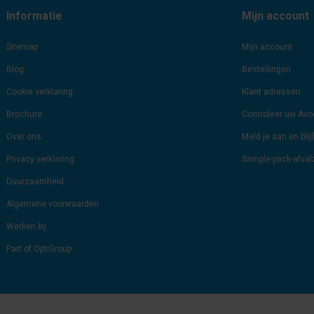
Informatie
Mijn account
Sitemap
Mijn account
Blog
Bestellingen
Cookie verklaring
Klant adressen
Brochure
Controleer uw Av
Over ons
Meld je aan en bli
Privacy verklaring
Sample-pack-afva
Duurzaamheid
Algemene voorwaarden
Werken bij
Part of OptiGroup