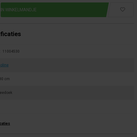
ficaties
:
11004530
oline
80 cm
eedoek
icaties