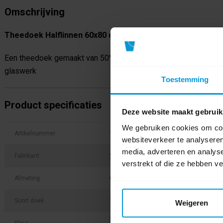
Omschrijving
Theedoek Halflinnen 60x80 cm 10 stuks
Een theedoek gemaakt van 50% linnen en 50% katoen. Dit maak
glaswerk
Toestemming
Product specificaties
Deze website maakt gebruik
We gebruiken cookies om cont
Artikelnummer
11004530
websiteverkeer te analyseren
media, adverteren en analys
Fabrikant:
Wecoline
verstrekt of die ze hebben v
Afmeting
60x80 cm
Soort doek
Theedoek
Weigeren