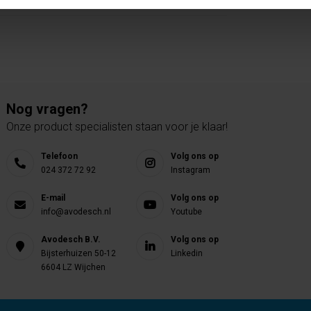
Nog vragen?
Onze product specialisten staan voor je klaar!
Telefoon
Volg ons op
024 372 72 92
Instagram
E-mail
Volg ons op
info@avodesch.nl
Youtube
Avodesch B.V.
Volg ons op
Bijsterhuizen 50-12
Linkedin
6604 LZ Wijchen