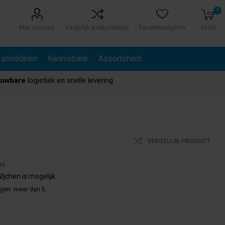
0
Mijn account
Vergelijk productenlijst
Favorietenlijsten
€0,00
gsmiddelen
Kennisbank
Assortiment
ouwbare
logistiek en snelle levering
VERGELIJK PRODUCT
el.
ijchen is mogelijk.
agen:
meer dan 5