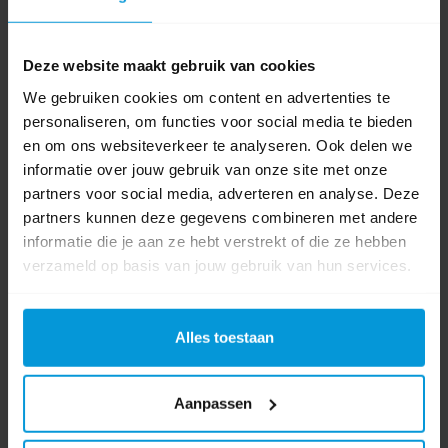
Bezemsteel Hout 150 cm x 2,80 cm
Deze website maakt gebruik van cookies
We gebruiken cookies om content en advertenties te
personaliseren, om functies voor social media te bieden
Artikelnummer:
10120119
en om ons websiteverkeer te analyseren. Ook delen we
Lengte:
150 cm
informatie over jouw gebruik van onze site met onze
Materiaal:
Hout
partners voor social media, adverteren en analyse. Deze
Soort steel:
Bezemsteel
partners kunnen deze gegevens combineren met andere
informatie die je aan ze hebt verstrekt of die ze hebben
€4,71
verzameld op basis van jouw gebruik van hun services.
Direct leverbaar
Ophalen in Wijchen is mogelijk.
Exclusief btw.
Alles toestaan
Aanpassen