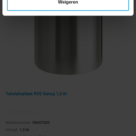
Weigeren
Tafelafvalbak RVS Swing 1,5 ltr
Artikelnummer:
VB607000
Inhoud:
1,5 ltr