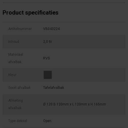
Product specificaties
Artikelnummer
VB043224
Inhoud
2,0 ltr
Materiaal
RVS
afvalbak
Kleur
Soort afvalbak
Tafelafvalbak
Afmeting
Ø 120 B 120mm x L 120mm x H 165mm
afvalbak
Type deksel
Open