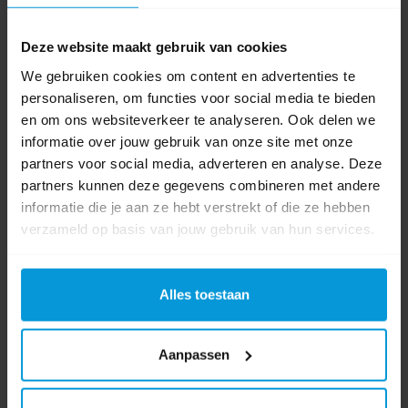
Artikelnummer:
VB684034
Deze website maakt gebruik van cookies
Inhoud:
1,5 ltr
Materiaal afvalbak:
Kunststof
We gebruiken cookies om content en advertenties te
Kleur:
Zwart
personaliseren, om functies voor social media te bieden
en om ons websiteverkeer te analyseren. Ook delen we
€9,62
informatie over jouw gebruik van onze site met onze
Direct leverbaar
partners voor social media, adverteren en analyse. Deze
Ophalen in Wijchen is mogelijk.
partners kunnen deze gegevens combineren met andere
Exclusief btw.
informatie die je aan ze hebt verstrekt of die ze hebben
verzameld op basis van jouw gebruik van hun services.
Alles toestaan
Aanpassen