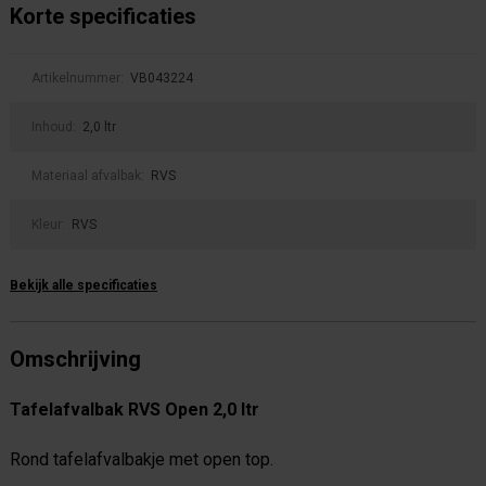
Korte specificaties
Artikelnummer:
VB043224
Inhoud:
2,0 ltr
Materiaal afvalbak:
RVS
Kleur:
RVS
Bekijk alle specificaties
Omschrijving
Tafelafvalbak RVS Open 2,0 ltr
Rond tafelafvalbakje met open top.