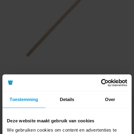
Bezemsteel Hout 150 cm x 2,80 cm
Toestemming
Details
Over
Artikelnummer:
10120119
Lengte:
150 cm
Deze website maakt gebruik van cookies
Materiaal:
Hout
We gebruiken cookies om content en advertenties te
Soort steel:
Bezemsteel