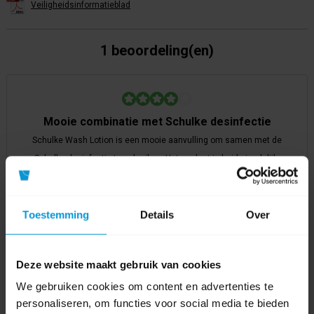
Veiligheidsinformatieblad
1 beoordeling(en)
Mooie combinatie met Schulke desinfectie
Schulke Wash Lotion is een mooie aanvulling om samen met de
Schulke desinfectie te gebruiken. Het product is huidvriendelijk,
beschermt, en heel belangrijk vrij van geur
Mild voor de huid
Toestemming
Details
Over
Geen geur
Dermatologisch getest
Deze website maakt gebruik van cookies
aparte dispenser nodig voor optimaal gebruik
We gebruiken cookies om content en advertenties te
Avodesch Product Expert
|
30-10-2025 09:39
personaliseren, om functies voor social media te bieden