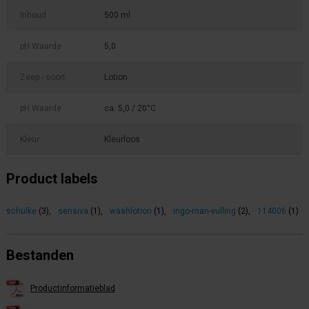
Inhoud
500 ml
pH Waarde
5,0
Zeep - soort
Lotion
pH Waarde
ca. 5,0 / 20°C
Kleur
Kleurloos
Product labels
schulke
(3)
,
sensiva
(1)
,
washlotion
(1)
,
ingo-man-vulling
(2)
,
114006
(1)
Bestanden
Productinformatieblad