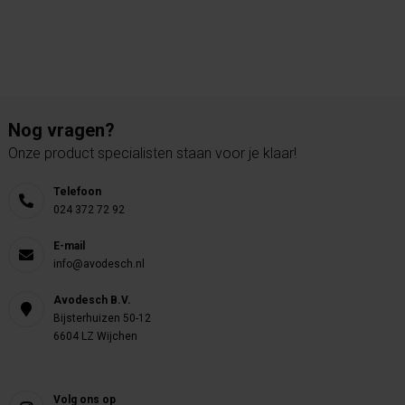
Nog vragen?
Onze product specialisten staan voor je klaar!
Telefoon
024 372 72 92
E-mail
info@avodesch.nl
Avodesch B.V.
Bijsterhuizen 50-12
6604 LZ Wijchen
Volg ons op