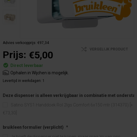
Advies verkoopprijs:
€97,34
VERGELIJK PRODUCT
Prijs:
€5,00
Direct leverbaar
Ophalen in Wijchen is mogelijk.
Levertijd in werkdagen:
1
Deze dispenser is alleen verkrijgbaar in combinatie met ondersta
Satino SYS1 Handdoek Rol 2lgs Comfort 6x150 mtr (314370) [+
€73,30]
bruikleen formulier (verplicht)
*
Je hoeft de dispenser niet te kopen, maar mag ‘m van ons