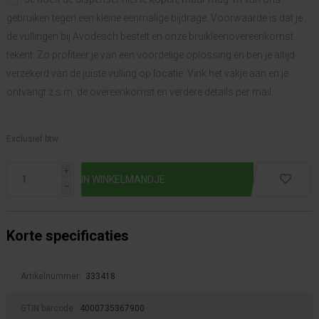
gebruiken tegen een kleine eenmalige bijdrage. Voorwaarde is dat je
de vullingen bij Avodesch bestelt en onze bruikleenovereenkomst
tekent. Zo profiteer je van een voordelige oplossing én ben je altijd
verzekerd van de juiste vulling op locatie. Vink het vakje aan en je
ontvangt z.s.m. de overeenkomst en verdere details per mail.
Exclusief btw.
i
h
Korte specificaties
Artikelnummer:
333418
GTIN barcode:
4000735367900