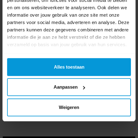
personaliseren, om functies voor social media te bieden
en om ons websiteverkeer te analyseren. Ook delen we
Systeem
Satino SYS1
informatie over jouw gebruik van onze site met onze
partners voor social media, adverteren en analyse. Deze
Soort
Handdoek
partners kunnen deze gegevens combineren met andere
dispenser
informatie die je aan ze hebt verstrekt of die ze hebben
verzameld op basis van jouw gebruik van hun services.
Kleur
Afmeting
318 x 232 x 419 mm (BxDxH)
Alles toestaan
Product labels
Aanpassen
Handdoekrol
(19)
,
Dispenser
(45)
,
hyginity
(42)
,
autocut
(2)
,
333419
(2)
,
314400
(2)
,
314370
(3)
,
333418
(1)
Weigeren
Video's