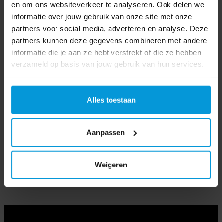
en om ons websiteverkeer te analyseren. Ook delen we
informatie over jouw gebruik van onze site met onze
Soort
partners voor social media, adverteren en analyse. Deze
Handdoek
dispenser
partners kunnen deze gegevens combineren met andere
informatie die je aan ze hebt verstrekt of die ze hebben
Kleur
verzameld op basis van jouw gebruik van hun services.
Afmeting
318 x 232 x 419 mm (BxDxH)
Alles toestaan
Product labels
Handdoekrol
(19)
,
Dispenser
(45)
,
hyginity
(42)
,
autocut
(2)
,
333419
(2)
,
Aanpassen
314400
(2)
,
314370
(3)
Weigeren
Video's