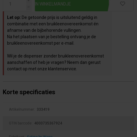
i
h
Let op:
De getoonde prijs is uitsluitend geldig in
combinatie met een bruikleenovereenkomst én
afname van de bijbehorende vullingen.
Na het plaatsen van je bestelling ontvang je de
bruikleenovereenkomst per e-mail.
Wil je de dispenser zonder bruikleenovereenkomst
aanschaffen of heb je vragen? Neem dan gerust
contact op met onze klantenservice.
Korte specificaties
Artikelnummer:
333419
GTIN barcode:
4000735367924
Fabrikant:
Satino by Wepa