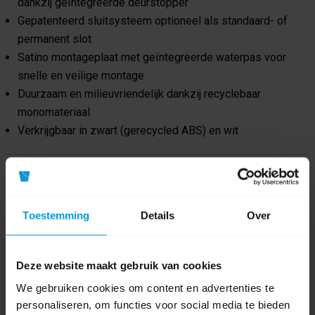
dankzij geïntegreerde deurstopper
Gepatenteerd sluitsysteem optioneel als standaard- of
permanent slot
Satino montageplaat met geïntegreerde waterpas voor
snelle en veilige montage
Duurzaam en milieuvriendelijk dankzij recyclebaar
monomateriaal
Verkrijgbaar in zwart (gerecycled ABS) en wit
Product specificaties
Toestemming
Details
Over
Artikelnummer
333419
GTIN barcode
4000735367924
Deze website maakt gebruik van cookies
Fabrikant:
Satino by Wepa
We gebruiken cookies om content en advertenties te
personaliseren, om functies voor social media te bieden
Systeem
Satino SYS1