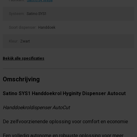
Systeem:
Satino SYS1
Soort dispenser:
Handdoek
Kleur:
Zwart
Bekijk alle specificaties
Omschrijving
Satino SYS1 Handdoekrol Hyginity Dispenser Autocut
Handdoekroldispenser AutoCut
De zelfvoorzienende oplossing voor comfort en economie
Een volledig autonome en robuuste oplossing voor meer