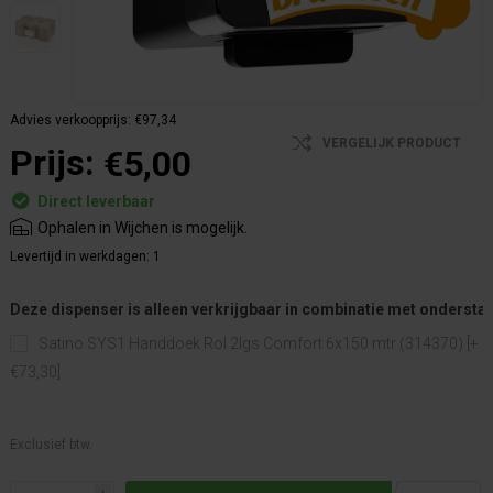
Advies verkoopprijs:
€97,34
VERGELIJK PRODUCT
Prijs:
€5,00
Direct leverbaar
Ophalen in Wijchen is mogelijk.
Levertijd in werkdagen:
1
Deze dispenser is alleen verkrijgbaar in combinatie met ondersta
Satino SYS1 Handdoek Rol 2lgs Comfort 6x150 mtr (314370) [+
€73,30]
Exclusief btw.