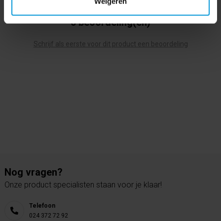
Weigeren
0 beoordeling(en)
Schrijf als eerste voor dit product een beoordeling
Nog vragen?
Onze product specialisten staan voor je klaar!
Telefoon
024 372 72 92