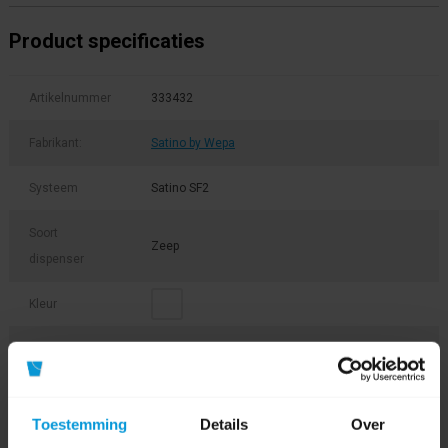
Product specificaties
Artikelnummer
333432
Fabrikant:
Satino by Wepa
Systeem
Satino SF2
Soort
Zeep
dispenser
Kleur
Materiaal
Kunststof
Afmeting
NNB
Toestemming
Details
Over