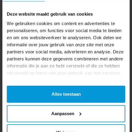
Product labels
Deze website maakt gebruik van cookies
Zeepdispenser
(48)
,
Sensor
(6)
,
sf2
(10)
,
hyginity
(42)
,
333432
(2)
,
333433
(2)
We gebruiken cookies om content en advertenties te
personaliseren, om functies voor social media te bieden
en om ons websiteverkeer te analyseren. Ook delen we
Video's
informatie over jouw gebruik van onze site met onze
partners voor social media, adverteren en analyse. Deze
partners kunnen deze gegevens combineren met andere
informatie die je aan ze hebt verstrekt of die ze hebben
verzameld op basis van jouw gebruik van hun services.
Alles toestaan
Aanpassen