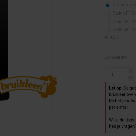
Niet van to
Satino PT3 
Satino PT3 
Satino PT3 
€49,36]
Exclusief btw.
i
h
Let op:
De geto
bruikleenover
Na het plaats
per e-mail.
Wil je de dis
heb je vragen