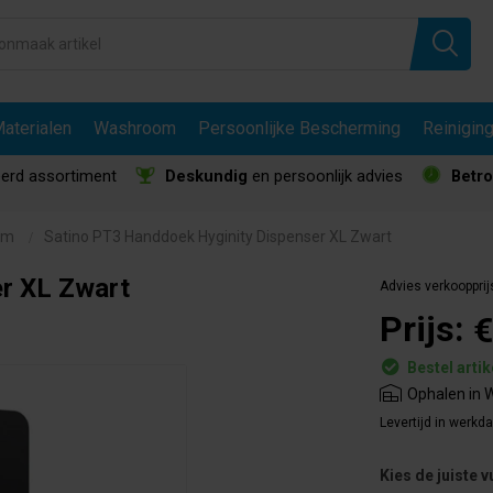
aterialen
Washroom
Persoonlijke Bescherming
Reinigin
erd assortiment
Deskundig
en persoonlijk advies
Betr
om
Satino PT3 Handdoek Hyginity Dispenser XL Zwart
r XL Zwart
Advies verkoopprij
Prijs:
€
Bestel artik
Ophalen in W
Levertijd in werkd
Kies de juiste v