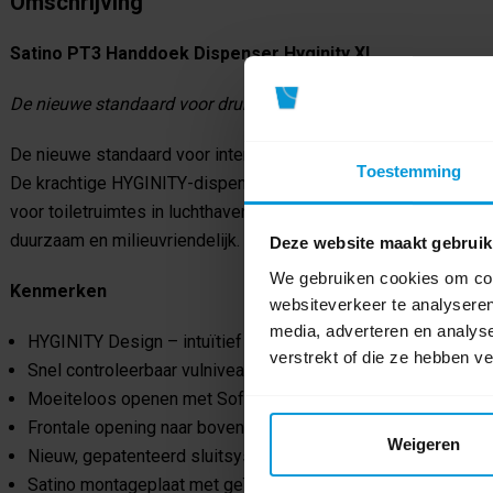
Omschrijving
Satino PT3 Handdoek Dispenser Hyginity XL
De nieuwe standaard voor drukbezochte gebieden.
De nieuwe standaard voor intensief gebruik en een designstat
Toestemming
De krachtige HYGINITY-dispenser biedt ruimte aan maximaal 
voor toiletruimtes in luchthavens of stadions. Uitzonderlijk ro
duurzaam en milieuvriendelijk.
Deze website maakt gebruik
We gebruiken cookies om cont
Kenmerken
websiteverkeer te analyseren
media, adverteren en analys
HYGINITY Design – intuïtief in gebruik en bediening
verstrekt of die ze hebben v
Snel controleerbaar vulniveau dankzij een transparant raam 
Moeiteloos openen met Soft Opening, eenvoudig navullen da
Frontale opening naar boven of beneden – ideaal voor hoeken
Weigeren
Nieuw, gepatenteerd sluitsysteem optioneel als standaard- 
Satino montageplaat met geïntegreerde waterpas voor snell