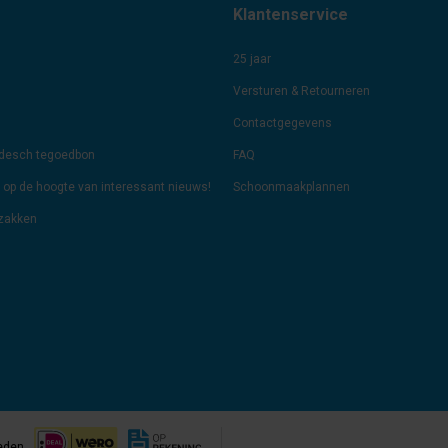
Klantenservice
25 jaar
Versturen & Retourneren
Contactgegevens
odesch tegoedbon
FAQ
jf op de hoogte van interessant nieuws!
Schoonmaakplannen
lzakken
eden