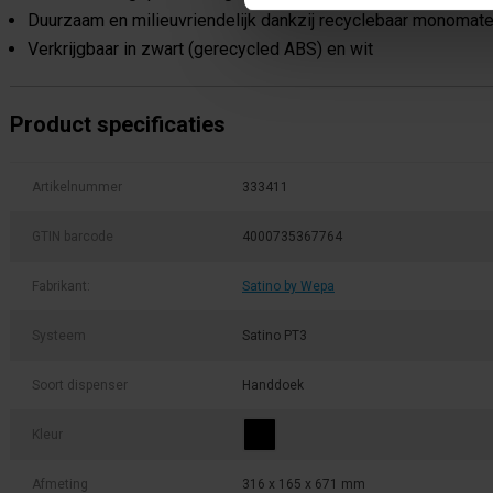
Duurzaam en milieuvriendelijk dankzij recyclebaar monomate
Verkrijgbaar in zwart (gerecycled ABS) en wit
Product specificaties
Artikelnummer
333411
GTIN barcode
4000735367764
Fabrikant:
Satino by Wepa
Systeem
Satino PT3
Soort dispenser
Handdoek
Kleur
Afmeting
316 x 165 x 671 mm