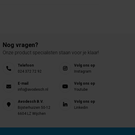
Nog vragen?
Onze product specialisten staan voor je klaar!
Telefoon
Volg ons op
024 372 72 92
Instagram
E-mail
Volg ons op
info@avodesch.nl
Youtube
Avodesch B.V.
Volg ons op
Bijsterhuizen 50-12
Linkedin
6604 LZ Wijchen