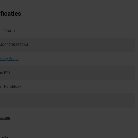
ficaties
:
333411
4000735367764
no by Wepa
no PT3
r:
Handdoek
icaties