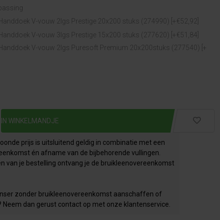
epassing
Handdoek V-vouw 2lgs Prestige 20x200 stuks (274990) [+€52,92]
Handdoek V-vouw 3lgs Prestige 15x200 stuks (277620) [+€51,84]
Handdoek V-vouw 2lgs Puresoft Premium 20x200stuks (277540) [+
onde prijs is uitsluitend geldig in combinatie met een
eenkomst én afname van de bijbehorende vullingen.
en van je bestelling ontvang je de bruikleenovereenkomst
penser zonder bruikleenovereenkomst aanschaffen of
? Neem dan gerust contact op met onze klantenservice.