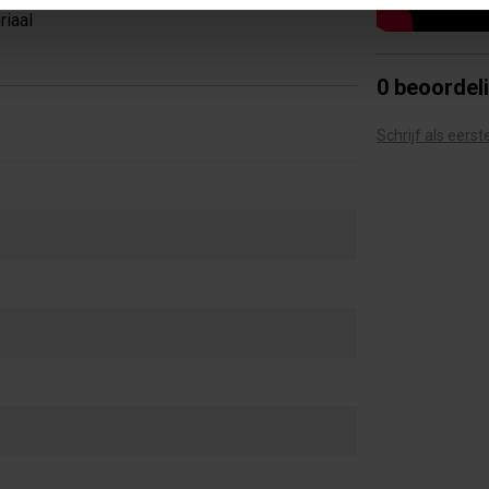
riaal
0 beoordel
Schrijf als eers