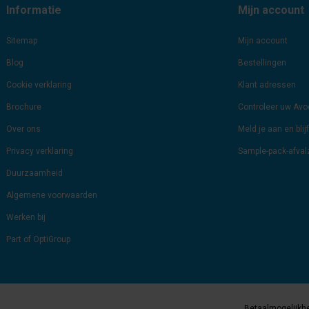
Informatie
Mijn account
Sitemap
Mijn account
Blog
Bestellingen
Cookie verklaring
Klant adressen
Brochure
Controleer uw Av
Over ons
Meld je aan en bli
Privacy verklaring
Sample-pack-afva
Duurzaamheid
Algemene voorwaarden
Werken bij
Part of OptiGroup
Betaalmogelijkh