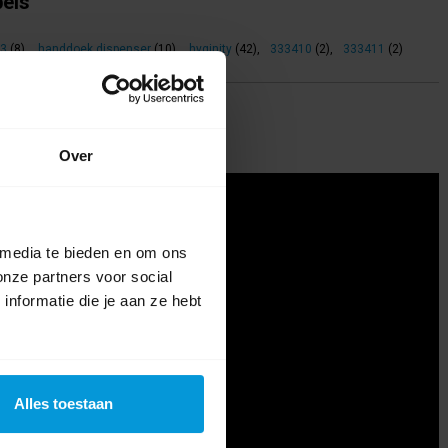
bels
t3
(8)
,
handdoek dispenser
(10)
,
hyginity
(42)
,
333410
(2)
,
333411
(2)
Over
 media te bieden en om ons
onze partners voor social
nformatie die je aan ze hebt
Alles toestaan