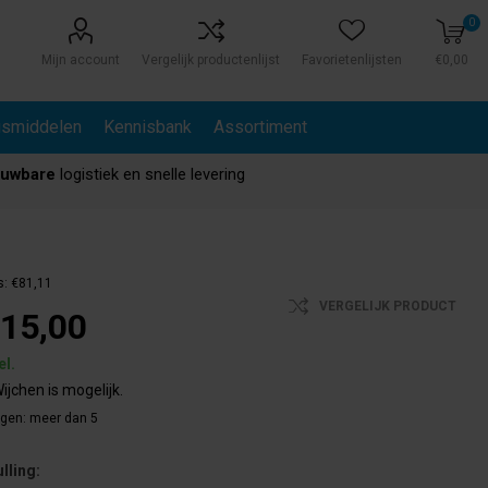
0
Mijn account
Vergelijk productenlijst
Favorietenlijsten
€0,00
gsmiddelen
Kennisbank
Assortiment
ouwbare
logistiek en snelle levering
s:
€81,11
VERGELIJK PRODUCT
15,00
el.
ijchen is mogelijk.
agen:
meer dan 5
ulling: