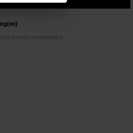
ing(en)
te voor dit product een beoordeling