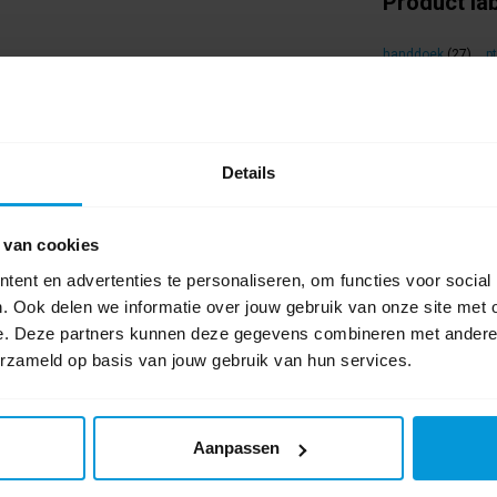
Product la
handdoek
(27)
,
p
Video's
ement in één:
Details
zes V- en C-vouwpakken en is daarmee ideaal
buust, gemakkelijk te onderhouden, zeer
 van cookies
ent en advertenties te personaliseren, om functies voor social
. Ook delen we informatie over jouw gebruik van onze site met 
e. Deze partners kunnen deze gegevens combineren met andere i
erzameld op basis van jouw gebruik van hun services.
rondom
nkzij geïntegreerde deurstopper
 en snelle navulling
Aanpassen
of permanent slot
e en veilige montage