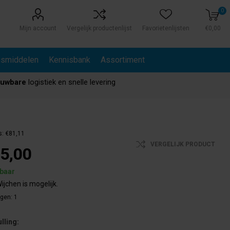
0
Mijn account
Vergelijk productenlijst
Favorietenlijsten
€0,00
gsmiddelen
Kennisbank
Assortiment
ouwbare
logistiek en snelle levering
s:
€81,11
VERGELIJK PRODUCT
5,00
rbaar
ijchen is mogelijk.
agen:
1
ulling: