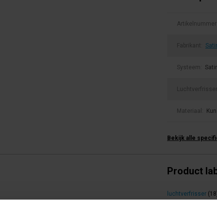
Artikelnummer
Fabrikant:
Sati
Systeem:
Sati
Luchtverfrisse
Materiaal:
Kun
Bekijk alle specif
Product la
luchtverfrisser
(18
ing.