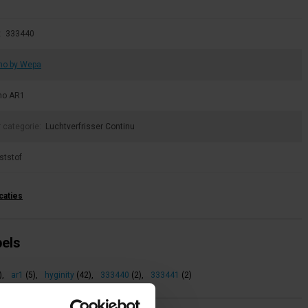
:
333440
no by Wepa
no AR1
r categorie:
Luchtverfrisser Continu
ststof
icaties
bels
)
,
ar1
(5)
,
hyginity
(42)
,
333440
(2)
,
333441
(2)