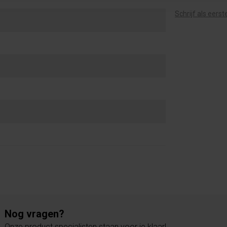
Schrijf als eers
Nog vragen?
Onze product specialisten staan voor je klaar!