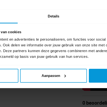
Video's
imte – gecombineerd met het esthetische design
Details
e Eco-dispenser werkt volledig autonoom,
hanisme geeft het vulniveau aan, en het
 van cookies
.
ent en advertenties te personaliseren, om functies voor social
. Ook delen we informatie over jouw gebruik van onze site met 
e. Deze partners kunnen deze gegevens combineren met andere i
erzameld op basis van jouw gebruik van hun services.
enster
Aanpassen
0 beoordel