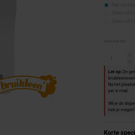
Niet van to
Satino AR1 
Satino AR1 L
Exclusief btw.
i
h
Let op:
De geto
bruikleenover
Na het plaats
per e-mail.
Wil je de dis
heb je vragen
Korte speci