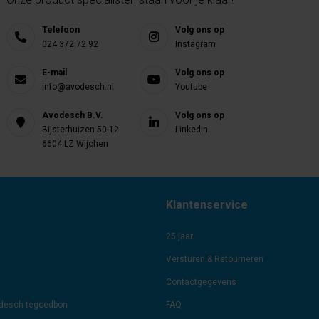
Telefoon
Volg ons op
024 372 72 92
Instagram
E-mail
Volg ons op
info@avodesch.nl
Youtube
Avodesch B.V.
Volg ons op
Bijsterhuizen 50-12
Linkedin
6604 LZ Wijchen
Klantenservice
25 jaar
Versturen & Retourneren
Contactgegevens
odesch tegoedbon
FAQ