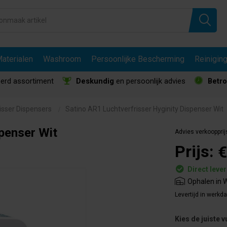
aterialen
Washroom
Persoonlijke Bescherming
Reinigin
erd assortiment
Deskundig
en persoonlijk advies
Betr
isser Dispensers
Satino AR1 Luchtverfrisser Hyginity Dispenser Wit
spenser Wit
Advies verkoopprij
Prijs:
€
Direct leve
Ophalen in W
Levertijd in werkd
Kies de juiste v