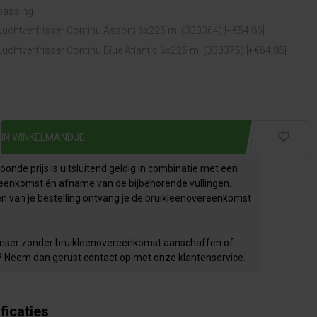
epassing
Luchtverfrisser Continu Assorti 6x225 ml (333364) [+€54,86]
uchtverfrisser Continu Blue Atlantic 6x225 ml (333375) [+€64,85]
onde prijs is uitsluitend geldig in combinatie met een
eenkomst én afname van de bijbehorende vullingen.
en van je bestelling ontvang je de bruikleenovereenkomst
penser zonder bruikleenovereenkomst aanschaffen of
? Neem dan gerust contact op met onze klantenservice.
ficaties