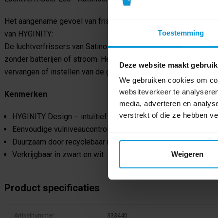
Het aangename gevoel van frisheid en reinheid in de toiletru
Toestemming
van HYGINITY:
De luchtverfrissers van Satino by WEPA maken het mogelijk. D
zonder batterijen of stroom. Het geoptimaliseerde interne mec
Deze website maakt gebruik
vervangen of instellen van de geurpatroon is eenvoudig en snel
We gebruiken cookies om cont
websiteverkeer te analyseren
Kenmerken
media, adverteren en analys
verstrekt of die ze hebben v
HYGINITY Design – intuïtief in gebruik en bediening
Eenvoudige vulniveaucontrole dankzij een doorlopend zichtv
Duurzaam door recyclebaar monomateriaal
Verkrijgbaar in zwart en wit
Weigeren
Product specificaties
Artikelnummer
333440