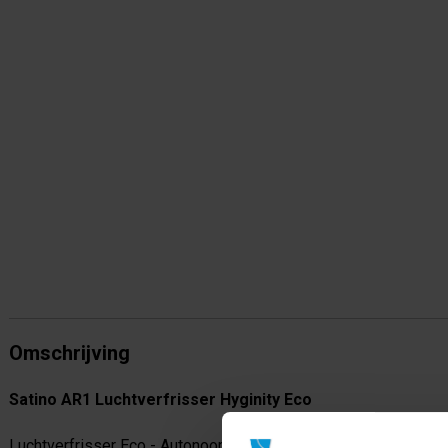
Omschrijving
Satino AR1 Luchtverfrisser Hyginity Eco
Luchtverfrisser Eco - Autonoom voor een aangename geurervar