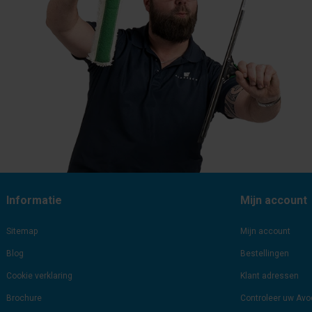
Informatie
Mijn account
Sitemap
Mijn account
Blog
Bestellingen
Cookie verklaring
Klant adressen
Brochure
Controleer uw Av