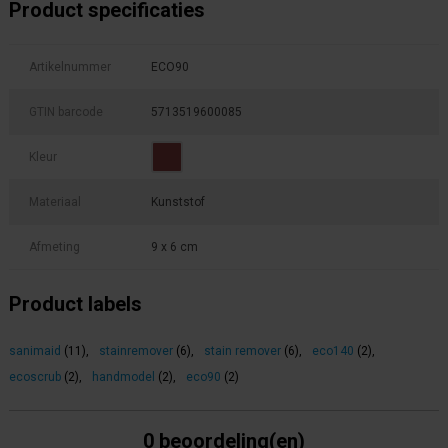
Product specificaties
Artikelnummer
ECO90
GTIN barcode
5713519600085
Kleur
Materiaal
Kunststof
Afmeting
9 x 6 cm
Product labels
sanimaid
(11)
,
stainremover
(6)
,
stain remover
(6)
,
eco140
(2)
,
ecoscrub
(2)
,
handmodel
(2)
,
eco90
(2)
0 beoordeling(en)