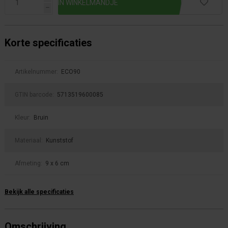
h
Korte specificaties
Artikelnummer:
ECO90
GTIN barcode:
5713519600085
Kleur:
Bruin
Materiaal:
Kunststof
Afmeting:
9 x 6 cm
Bekijk alle specificaties
Omschrijving