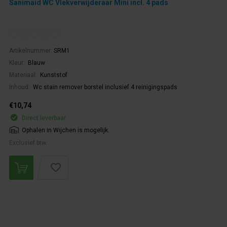
Sanimaid WC Vlekverwijderaar Mini incl. 4 pads
Artikelnummer:
SRM1
Kleur:
Blauw
Materiaal:
Kunststof
Inhoud:
Wc stain remover borstel inclusief 4 reinigingspads
€10,74
Direct leverbaar
Ophalen in Wijchen is mogelijk.
Exclusief btw.