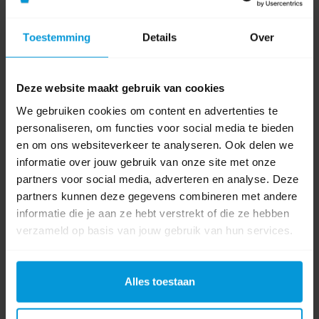
Toestemming
Details
Over
Deze website maakt gebruik van cookies
We gebruiken cookies om content en advertenties te
Sanimaid Oslo Toiletborstel Kunststof Zwart
personaliseren, om functies voor social media te bieden
en om ons websiteverkeer te analyseren. Ook delen we
informatie over jouw gebruik van onze site met onze
partners voor social media, adverteren en analyse. Deze
Artikelnummer:
1900013
partners kunnen deze gegevens combineren met andere
Kleur:
Zwart
informatie die je aan ze hebt verstrekt of die ze hebben
Materiaal:
Kunststof
verzameld op basis van jouw gebruik van hun services.
€27,19
Direct leverbaar
Alles toestaan
Ophalen in Wijchen is mogelijk.
Exclusief btw.