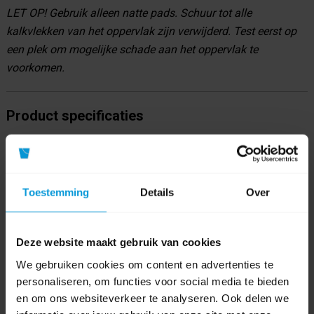
LET OP! Gebruik alleen natte pads. Schuur tot alle
kalkvlekken van het oppervlak zijn verwijderd. Test eerst op
een plek om mogelijke schade aan het oppervlak te
voorkomen.
Product specificaties
Artikelnummer
AS140
GTIN barcode
5713519600115
Toestemming
Details
Over
Kleur
Deze website maakt gebruik van cookies
Materiaal
Kunststof
We gebruiken cookies om content en advertenties te
personaliseren, om functies voor social media te bieden
Afmeting
140x100mm
en om ons websiteverkeer te analyseren. Ook delen we
Aantal lagen
3 laags