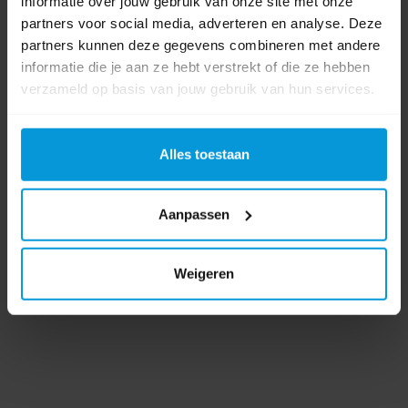
informatie over jouw gebruik van onze site met onze
partners voor social media, adverteren en analyse. Deze
partners kunnen deze gegevens combineren met andere
Product labels
informatie die je aan ze hebt verstrekt of die ze hebben
verzameld op basis van jouw gebruik van hun services.
sanimaid
(11)
,
as90
(3)
,
stainremover
(6)
,
stain remover
(6)
,
all scrub
(2)
,
allscrub
(2)
,
as140
(3)
Alles toestaan
0 beoordeling(en)
Aanpassen
Schrijf als eerste voor dit product een beoordeling
Weigeren