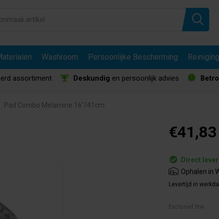
aterialen
Washroom
Persoonlijke Bescherming
Reinigin
erd assortiment
Deskundig
en persoonlijk advies
Betr
Pad Combo Melamine 16"/41cm
€41,83
Direct leve
Ophalen in W
Levertijd in werkd
Exclusief btw.