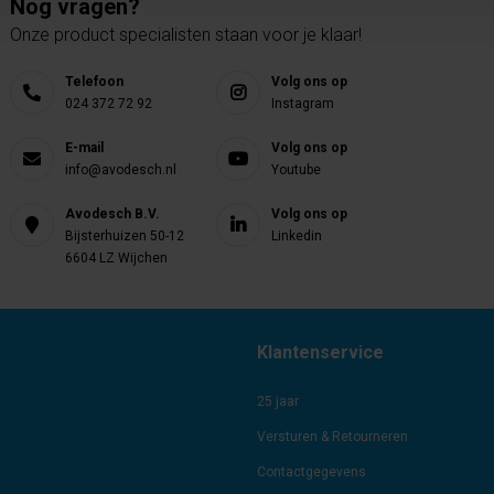
Nog vragen?
Onze product specialisten staan voor je klaar!
Telefoon
Volg ons op
024 372 72 92
Instagram
E-mail
Volg ons op
info@avodesch.nl
Youtube
Avodesch B.V.
Volg ons op
Bijsterhuizen 50-12
Linkedin
6604 LZ Wijchen
Klantenservice
25 jaar
Versturen & Retourneren
Contactgegevens