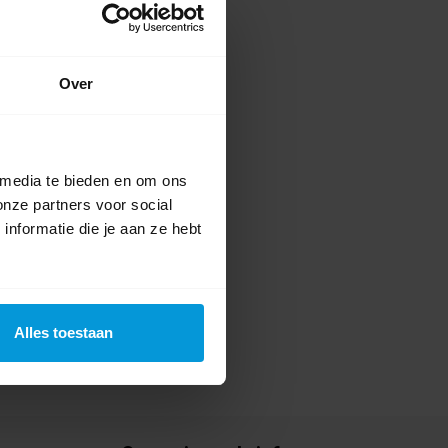
ing(en)
te voor dit product een beoordeling
Over
 media te bieden en om ons
onze partners voor social
nformatie die je aan ze hebt
Alles toestaan