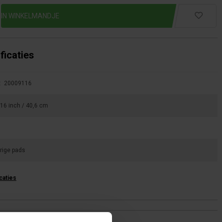
ficaties
:
20009116
16 inch / 40,6 cm
rige pads
icaties