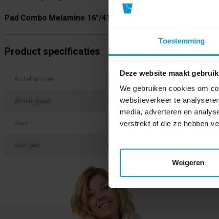
Pad Combo Melamine 16"/41cm
Toestemming
Product specificaties
Deze website maakt gebruik
Artikelnummer
20009116
We gebruiken cookies om cont
websiteverkeer te analyseren
Afmeting pad
16 inch / 40,6 cm
media, adverteren en analys
verstrekt of die ze hebben v
Kleur
Soort pad
Overige pads
Weigeren