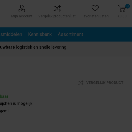
0
Mijn account
Vergelijk productenlijst
Favorietenlijsten
€0,00
gsmiddelen
Kennisbank
Assortiment
ouwbare
logistiek en snelle levering
VERGELIJK PRODUCT
rbaar
ijchen is mogelijk.
agen:
1