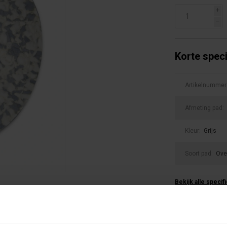
i
h
Korte speci
Artikelnummer
Afmeting pad:
Kleur:
Grijs
Soort pad:
Ove
Bekijk alle specif
0 beoordel