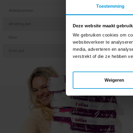
Toestemming
Artikelnummer
20009113
Afmeting pad
13 inch / 33,0 cm
Deze website maakt gebruik
We gebruiken cookies om cont
Kleur
websiteverkeer te analyseren
media, adverteren en analys
Soort pad
Overige pads
verstrekt of die ze hebben v
Weigeren