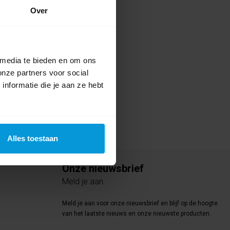
Over
te voor dit product een beoordeling
 media te bieden en om ons
onze partners voor social
nformatie die je aan ze hebt
Alles toestaan
Onze nieuwsbrief
Meld je aan
Meld je aan voor onze nieuwsbrief en blijf op de hoogte
van het laatste nieuws en onze nieuwste producten.