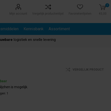
0
Mijn account
Vergelijk productenlijst
Favorietenlijsten
€0,00
gsmiddelen
Kennisbank
Assortiment
ouwbare
logistiek en snelle levering
VERGELIJK PRODUCT
rbaar
ijchen is mogelijk.
agen:
1