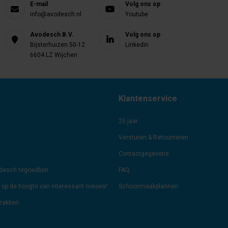
E-mail
Volg ons op
info@avodesch.nl
Youtube
Avodesch B.V.
Volg ons op
Bijsterhuizen 50-12
Linkedin
6604 LZ Wijchen
Klantenservice
25 jaar
Versturen & Retourneren
Contactgegevens
odesch tegoedbon
FAQ
jf op de hoogte van interessant nieuws!
Schoonmaakplannen
lzakken