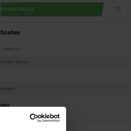
ficaties
:
20009113
13 inch / 33,0 cm
rige pads
icaties
ing(en)