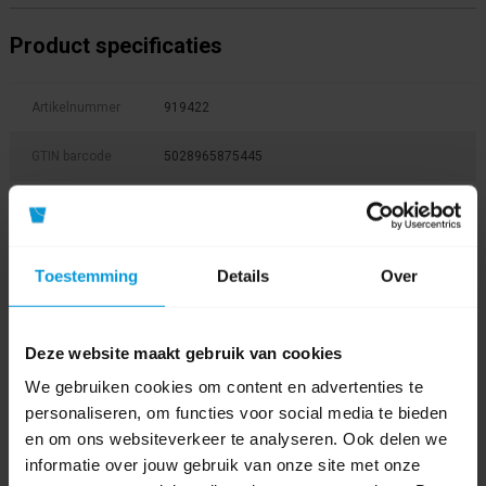
Product specificaties
Artikelnummer
919422
GTIN barcode
5028965875445
Fabrikant:
Numatic
Afmeting
570 x 1120 x 1110 mm
Toestemming
Details
Over
Kleur
Deze website maakt gebruik van cookies
Wieldiameter
4x 125mm (2x met rem)
We gebruiken cookies om content en advertenties te
Gewicht
27 kg
personaliseren, om functies voor social media te bieden
en om ons websiteverkeer te analyseren. Ook delen we
Product labels
informatie over jouw gebruik van onze site met onze