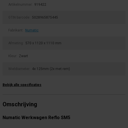
Artikelnummer:
919422
GTIN barcode:
5028965875445
Fabrikant:
Numatic
Afmeting:
570 x 1120 x 1110 mm
Kleur:
Zwart
Wieldiameter:
4x 125mm (2x met rem)
Bekijk alle specificaties
Omschrijving
Numatic Werkwagen Reflo SM5