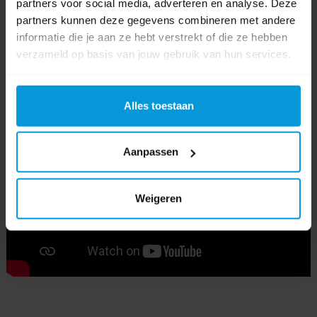
partners voor social media, adverteren en analyse. Deze
werkwagen
(31)
,
reflo
(13)
,
919422
(1)
,
sm5
(1)
partners kunnen deze gegevens combineren met andere
informatie die je aan ze hebt verstrekt of die ze hebben
verzameld op basis van jouw gebruik van hun services.
Video's
Alles toestaan
Aanpassen
Weigeren