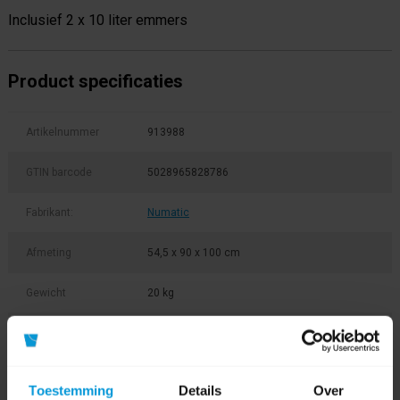
Inclusief 2 x 10 liter emmers
Product specificaties
Artikelnummer
913988
GTIN barcode
5028965828786
Fabrikant:
Numatic
Afmeting
54,5 x 90 x 100 cm
Gewicht
20 kg
Capaciteit
120/140 ltr (2x 70 ltr)
afvalunit/waszak
Toestemming
Details
Over