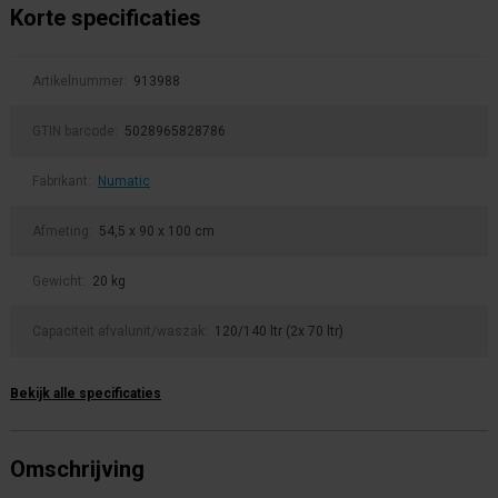
Korte specificaties
Artikelnummer:
913988
GTIN barcode:
5028965828786
Fabrikant:
Numatic
Afmeting:
54,5 x 90 x 100 cm
Gewicht:
20 kg
Capaciteit afvalunit/waszak:
120/140 ltr (2x 70 ltr)
Bekijk alle specificaties
Omschrijving