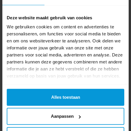
Product labels
werkwagen
(31)
,
Numatic
(206)
,
909658
(1)
,
913988
(1)
Deze website maakt gebruik van cookies
We gebruiken cookies om content en advertenties te
personaliseren, om functies voor social media te bieden
Video's
en om ons websiteverkeer te analyseren. Ook delen we
informatie over jouw gebruik van onze site met onze
partners voor social media, adverteren en analyse. Deze
partners kunnen deze gegevens combineren met andere
informatie die je aan ze hebt verstrekt of die ze hebben
verzameld op basis van jouw gebruik van hun services.
Alles toestaan
Aanpassen