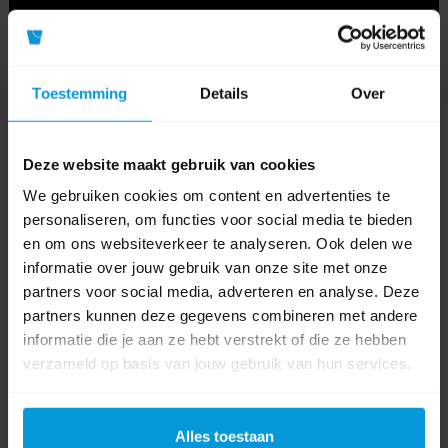
Toestemming
Details
Over
Deze website maakt gebruik van cookies
We gebruiken cookies om content en advertenties te
personaliseren, om functies voor social media te bieden
en om ons websiteverkeer te analyseren. Ook delen we
informatie over jouw gebruik van onze site met onze
0 beoordeling(en)
partners voor social media, adverteren en analyse. Deze
partners kunnen deze gegevens combineren met andere
Schrijf als eerste voor dit product een beoordeling
informatie die je aan ze hebt verstrekt of die ze hebben
verzameld op basis van jouw gebruik van hun services.
Alles toestaan