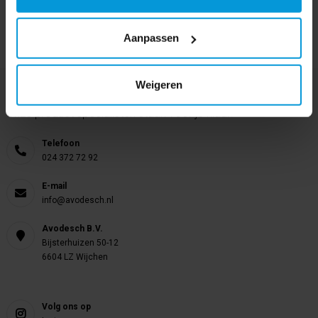
Aanpassen
Weigeren
Nog vragen?
Onze product specialisten staan voor je klaar!
Telefoon
024 372 72 92
E-mail
info@avodesch.nl
Avodesch B.V.
Bijsterhuizen 50-12
6604 LZ Wijchen
Volg ons op