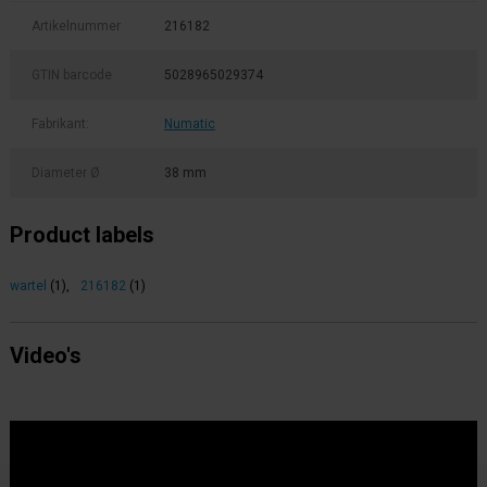
Artikelnummer
216182
GTIN barcode
5028965029374
Fabrikant:
Numatic
Diameter Ø
38 mm
Product labels
wartel
(1)
,
216182
(1)
Video's