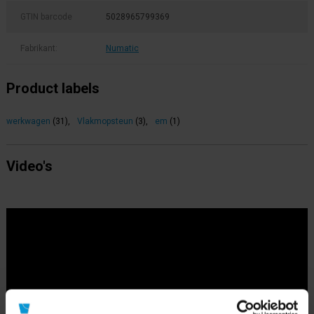
GTIN barcode
5028965799369
Fabrikant:
Numatic
Product labels
werkwagen
(31)
,
Vlakmopsteun
(3)
,
em
(1)
Video's