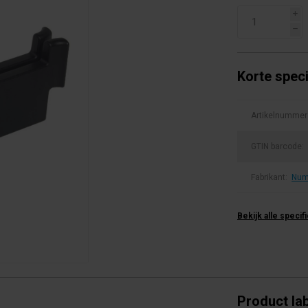
i
h
Korte speci
Artikelnummer
GTIN barcode:
Fabrikant:
Num
Bekijk alle specif
Product la