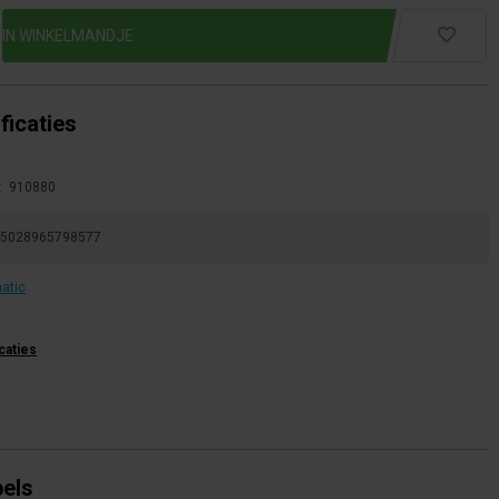
ficaties
:
910880
5028965798577
atic
icaties
bels