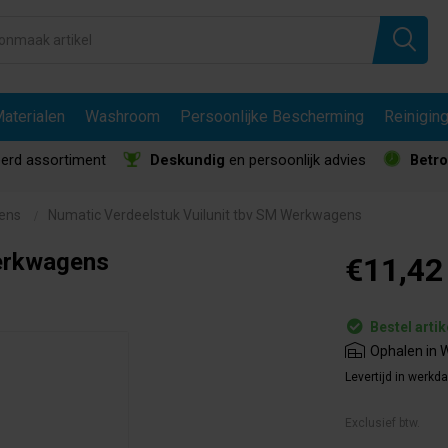
aterialen
Washroom
Persoonlijke Bescherming
Reinigin
erd assortiment
Deskundig
en persoonlijk advies
Betr
ens
Numatic Verdeelstuk Vuilunit tbv SM Werkwagens
Werkwagens
€11,42
Bestel artik
Ophalen in W
Levertijd in werkd
Exclusief btw.