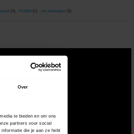
uilunit
(1)
,
910880
(1)
,
sm werkwagen
(2)
Over
 media te bieden en om ons
onze partners voor social
nformatie die je aan ze hebt