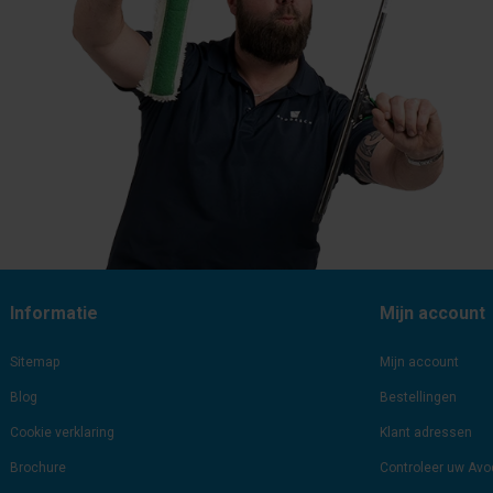
Informatie
Mijn account
Sitemap
Mijn account
Blog
Bestellingen
Cookie verklaring
Klant adressen
Brochure
Controleer uw Av