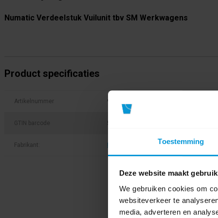
Numatic Verdeelstuk Vuilunit tbv SM Werkwagens
Product specificaties
Artikelnummer
910880
GTIN barcode
5028965798577
Toestemming
Fabrikant:
Numatic
Deze website maakt gebruik
We gebruiken cookies om cont
websiteverkeer te analyseren
media, adverteren en analys