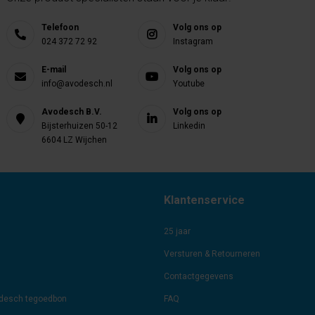
Telefoon
Volg ons op
024 372 72 92
Instagram
E-mail
Volg ons op
info@avodesch.nl
Youtube
Avodesch B.V.
Volg ons op
Bijsterhuizen 50-12
Linkedin
6604 LZ Wijchen
Klantenservice
25 jaar
Versturen & Retourneren
Contactgegevens
odesch tegoedbon
FAQ