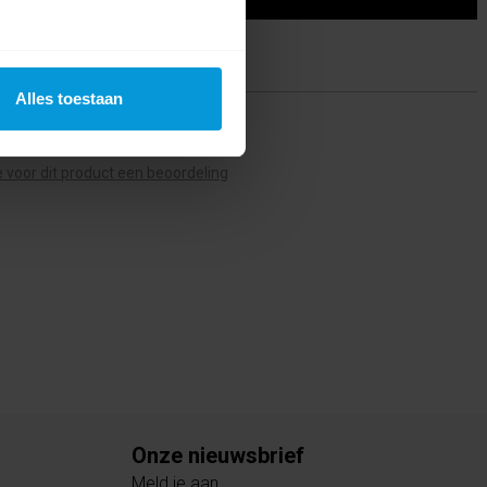
Alles toestaan
ing(en)
te voor dit product een beoordeling
Onze nieuwsbrief
Meld je aan