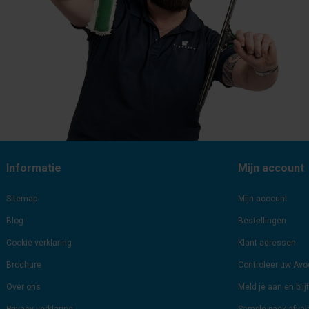
Informatie
Mijn account
Sitemap
Mijn account
Blog
Bestellingen
Cookie verklaring
Klant adressen
Brochure
Controleer uw Av
Over ons
Meld je aan en bli
Privacy verklaring
Sample-pack-afva