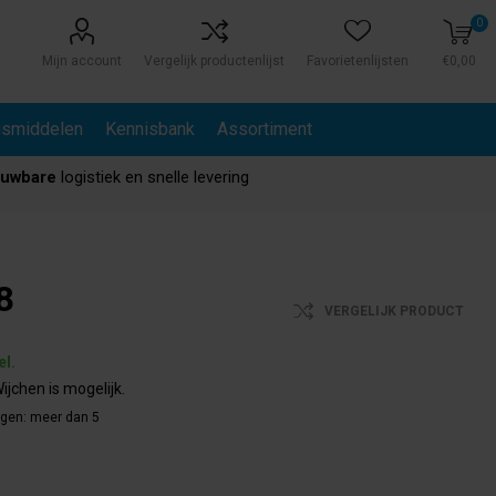
0
Mijn account
Vergelijk productenlijst
Favorietenlijsten
€0,00
gsmiddelen
Kennisbank
Assortiment
ouwbare
logistiek en snelle levering
8
VERGELIJK PRODUCT
el.
ijchen is mogelijk.
agen:
meer dan 5