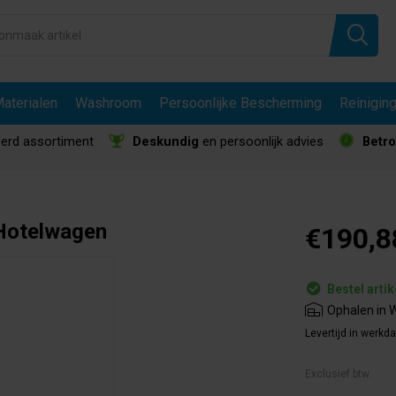
aterialen
Washroom
Persoonlijke Bescherming
Reinigin
erd assortiment
Deskundig
en persoonlijk advies
Betr
 Hotelwagen
€190,8
Bestel artik
Ophalen in W
Levertijd in werkd
Exclusief btw.