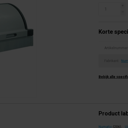
i
h
Korte speci
Artikelnummer
Fabrikant:
Num
Bekijk alle specif
Product la
Numatic
(206)
,
Ui