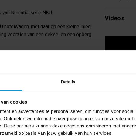
s van Numatic: serie NKU.
Video's
KU hotelwagen, met daar op een kleine inleg
eling voorzien van een deksel en een opberg
n handbereik te hebben.
Details
 van cookies
ent en advertenties te personaliseren, om functies voor social
. Ook delen we informatie over jouw gebruik van onze site met 
e. Deze partners kunnen deze gegevens combineren met andere i
erzameld op basis van jouw gebruik van hun services.