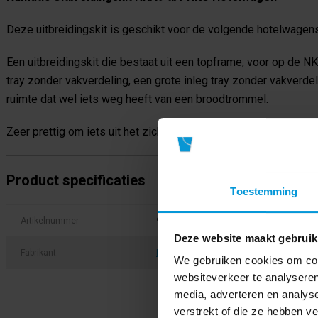
Deze uitbreidingskit is geschikt voor de volgende hotelwagen
Een uitbreidingskit die bestaat uit een topframe, voor op de N
tray zonder vakverdeling, een grote inleg tray zonder vakverd
ruimte dat wel iets weg heeft van een broodtrommel.
Zeer prettig om iets uit het zicht op te bergen, maar wel binne
Product specificaties
Toestemming
Artikelnummer
903706
Deze website maakt gebruik
Fabrikant:
Numatic
We gebruiken cookies om cont
websiteverkeer te analyseren
media, adverteren en analys
verstrekt of die ze hebben v