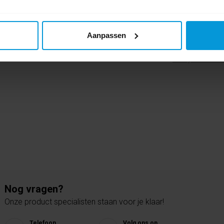
0 beoordel
Aanpassen
Schrijf als eers
Nog vragen?
Onze product specialisten staan voor je klaar!
Telefoon
Volg ons op