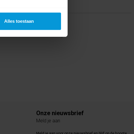
ing(en)
Alles toestaan
te voor dit product een beoordeling
Onze nieuwsbrief
Meld je aan
Meld je aan voor onze nieuwsbrief en blijf op de hoogte