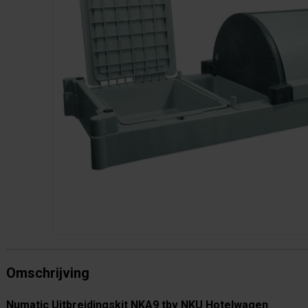
Omschrijving
Numatic Uitbreidingskit NKA9 tbv NKU Hotelwagen