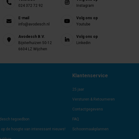
024 372 72 92
Instagram
E-mail
Volg ons op
info@avodesch.nl
Youtube
Avodesch B.V.
Volg ons op
Bijsterhuizen 50-12
Linkedin
6604 LZ Wijchen
Klantenservice
25 jaar
Versturen & Retourneren
Contactgegevens
odesch tegoedbon
FAQ
jf op de hoogte van interessant nieuws!
Schoonmaakplannen
lzakken