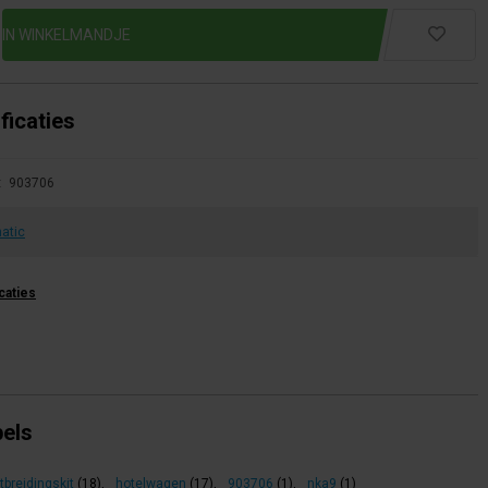
ficaties
:
903706
atic
icaties
bels
tbreidingskit
(18)
,
hotelwagen
(17)
,
903706
(1)
,
nka9
(1)