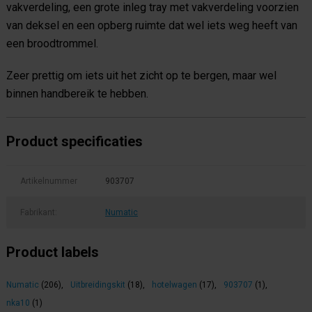
vakverdeling, een grote inleg tray met vakverdeling voorzien
van deksel en een opberg ruimte dat wel iets weg heeft van
een broodtrommel.
Zeer prettig om iets uit het zicht op te bergen, maar wel
binnen handbereik te hebben.
Product specificaties
Artikelnummer
903707
Fabrikant:
Numatic
Product labels
Numatic
(206)
,
Uitbreidingskit
(18)
,
hotelwagen
(17)
,
903707
(1)
,
nka10
(1)