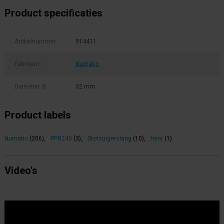
Product specificaties
Artikelnummer
914411
Fabrikant:
Numatic
Diameter Ø
32 mm
Product labels
Numatic
(206)
,
PPR240
(3)
,
Stofzuigerslang
(10)
,
henr
(1)
Video's