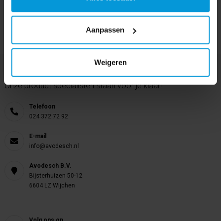
Aanpassen
Weigeren
Nog vragen?
Onze product specialisten staan voor je klaar!
Telefoon
024 372 72 92
E-mail
info@avodesch.nl
Avodesch B.V.
Bijsterhuizen 50-12
6604 LZ Wijchen
Volg ons op