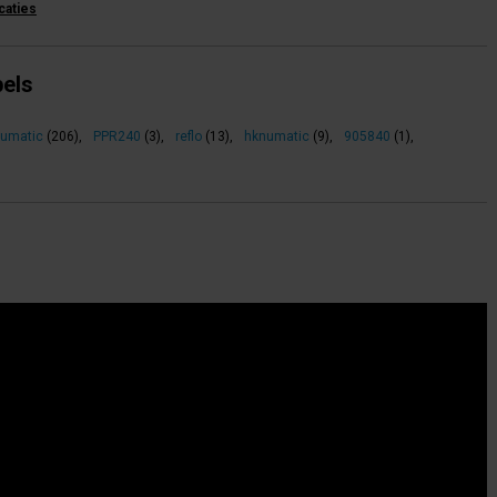
icaties
bels
umatic
(206)
,
PPR240
(3)
,
reflo
(13)
,
hknumatic
(9)
,
905840
(1)
,