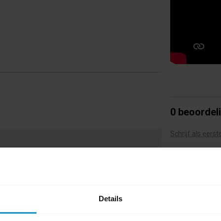
0 beoordel
Schrijf als eers
Details