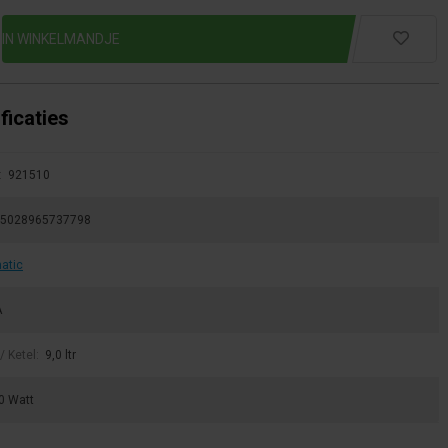
ficaties
:
921510
5028965737798
atic
A
/ Ketel:
9,0 ltr
0 Watt