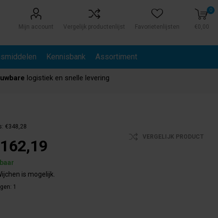
0
Mijn account
Vergelijk productenlijst
Favorietenlijsten
€0,00
gsmiddelen
Kennisbank
Assortiment
ouwbare
logistiek en snelle levering
s:
€348,28
VERGELIJK PRODUCT
162,19
rbaar
ijchen is mogelijk.
agen:
1