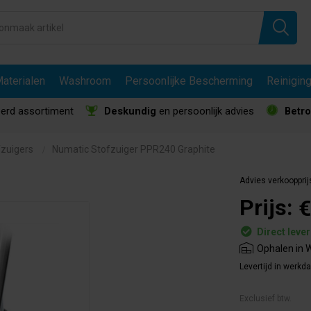
aterialen
Washroom
Persoonlijke Bescherming
Reinigin
erd assortiment
Deskundig
en persoonlijk advies
Betr
fzuigers
Numatic Stofzuiger PPR240 Graphite
Advies verkoopprij
Prijs:
€
Direct leve
Ophalen in W
Levertijd in werkd
Exclusief btw.