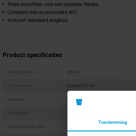
Tritex motorfilter voor een optimale filtratie
Compleet met accessoirekit AS1
Inclusief standaard zuigbuis
Product specificaties
Artikelnummer
921510
GTIN barcode
5028965737798
Fabrikant:
Numatic
Energielabel
A
Toestemming
Inhoud Stofzak/ Ketel
9,0 ltr