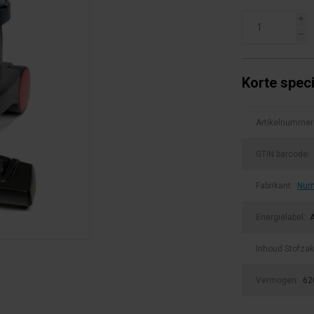
i
h
Korte speci
Artikelnummer
GTIN barcode:
Fabrikant:
Num
Energielabel:
Inhoud Stofzak
Vermogen:
62