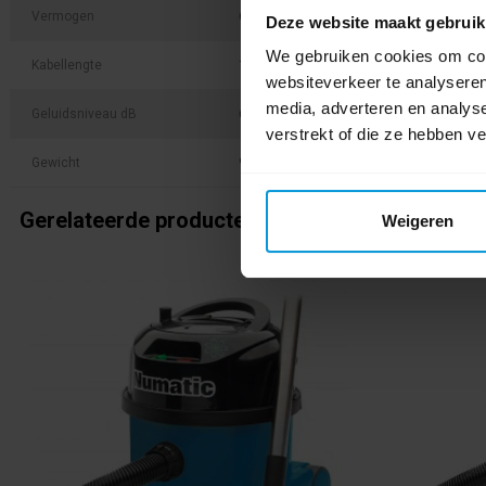
Vermogen
620 Watt
Deze website maakt gebruik
We gebruiken cookies om cont
Kabellengte
12,5 mtr
websiteverkeer te analyseren
media, adverteren en analys
Geluidsniveau dB
66 -68 dB
verstrekt of die ze hebben v
Gewicht
9 kg
Gerelateerde producten
Weigeren