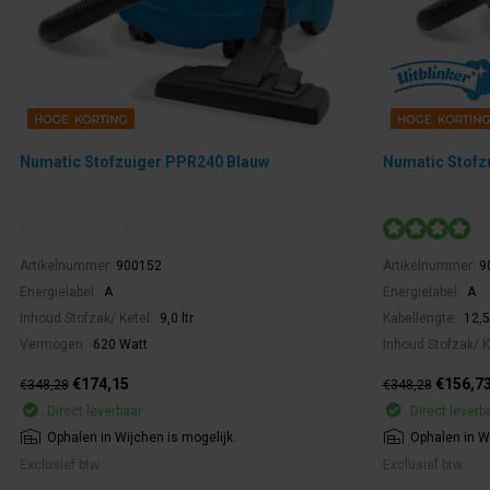
Numatic Stofzuiger PPR240 Blauw
Numatic Stofz
Artikelnummer:
900152
Artikelnummer:
9
Energielabel:
A
Energielabel:
A
Inhoud Stofzak/ Ketel:
9,0 ltr
Kabellengte:
12,5
Vermogen:
620 Watt
Inhoud Stofzak/ K
€174,15
€156,7
€348,28
€348,28
Direct leverbaar
Direct leverb
Ophalen in Wijchen is mogelijk.
Ophalen in Wi
Exclusief btw.
Exclusief btw.