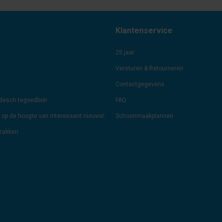
Klantenservice
25 jaar
Versturen & Retourneren
Contactgegevens
odesch tegoedbon
FAQ
jf op de hoogte van interessant nieuws!
Schoonmaakplannen
lzakken