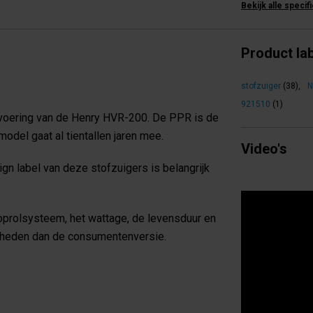
Bekijk alle specif
Product la
stofzuiger
(38)
,
N
921510
(1)
tvoering van de Henry HVR-200. De PPR is de
del gaat al tientallen jaren mee.
Video's
gn label van deze stofzuigers is belangrijk
oprolsysteem, het wattage, de levensduur en
kheden dan de consumentenversie.