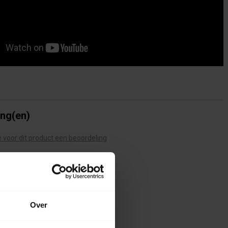
ing(en)
te voor dit product een beoordeling
Over