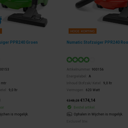
uiger PPR240 Groen
Numatic Stofzuiger PPR240 Ro
00153
Artikelnummer:
900156
Energielabel:
A
 mtr
Inhoud Stofzak/ Ketel:
9,0 ltr
etel:
9,0 ltr
Vermogen:
620 Watt
3
€174,14
€348,28
aar
Bestel artikel.
jchen is mogelijk.
Ophalen in Wijchen is mogelijk.
Exclusief btw.