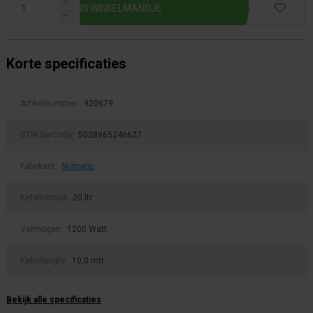
h
Korte specificaties
Artikelnummer:
920679
GTIN barcode:
5028965246627
Fabrikant:
Numatic
Ketelinhoud:
20 ltr
Vermogen:
1200 Watt
Kabellengte:
10,0 mtr
Bekijk alle specificaties