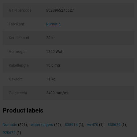
GTIN barcode
5028965246627
Fabrikant:
Numatic
Ketelinhoud
20 ltr
Vermogen
1200 Watt
Kabellengte
10,0 mtr
Gewicht
11 kg
Zuigkracht
2400 mm/wk
Product labels
Numatic
(206)
,
waterzuigers
(22)
,
838914
(1)
,
wv470
(1)
,
830629
(1)
,
920679
(1)