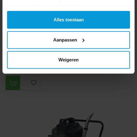
Artikelnummer:
916715S
Alles toestaan
Ketelinhoud:
15 ltr
Vermogen:
400 Watt
Bedrijfsduur:
40 minuten
Aanpassen
€976,96
Bestel artikel.
Weigeren
Ophalen in Wijchen is mogelijk.
Exclusief btw.