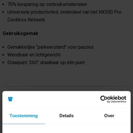
70% besparing op verbruiksmaterialen
Universele productiviteit, onderdeel van het NX300 Pro
Cordless Netwerk
Gebruiksgemak
Gemakkelijke "parkeerstand" voor pauzes
Wendbaar en lichtgewicht
Draaipunt: 360° draaibaar op één punt
Product specificaties
Artikelnummer
920696-1
Toestemming
Details
Over
Fabrikant:
Numatic