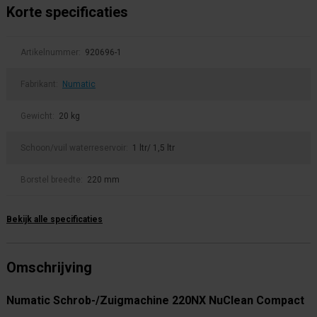
Korte specificaties
Artikelnummer:
920696-1
Fabrikant:
Numatic
Gewicht:
20 kg
Schoon/vuil waterreservoir:
1 ltr/ 1,5 ltr
Borstel breedte:
220 mm
Bekijk alle specificaties
Omschrijving
Numatic Schrob-/Zuigmachine 220NX NuClean Compact