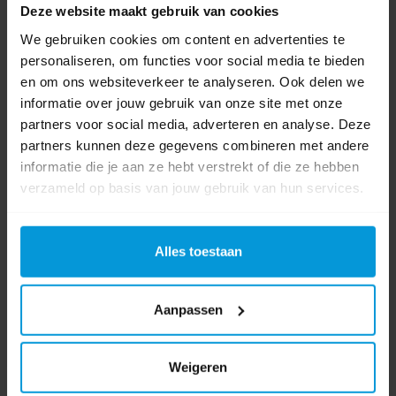
Deze website maakt gebruik van cookies
Gewicht
20 kg
We gebruiken cookies om content en advertenties te
personaliseren, om functies voor social media te bieden
Schoon/vuil
1 ltr/ 1,5 ltr
en om ons websiteverkeer te analyseren. Ook delen we
waterreservoir
informatie over jouw gebruik van onze site met onze
partners voor social media, adverteren en analyse. Deze
Borstel
220 mm
partners kunnen deze gegevens combineren met andere
breedte
informatie die je aan ze hebt verstrekt of die ze hebben
verzameld op basis van jouw gebruik van hun services.
Product labels
Schrobzuigmachine
(36)
,
Compact
(4)
,
nuclean
(2)
,
920696-1
(1)
,
Alles toestaan
220nx
(1)
,
nx220
(1)
Aanpassen
Video's
Weigeren