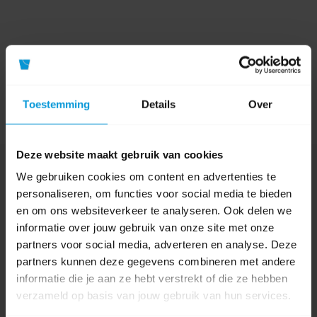
Toestemming
Details
Over
Deze website maakt gebruik van cookies
Nog vragen?
We gebruiken cookies om content en advertenties te
Onze product specialisten staan voor je klaar!
personaliseren, om functies voor social media te bieden
en om ons websiteverkeer te analyseren. Ook delen we
Telefoon
informatie over jouw gebruik van onze site met onze
024 372 72 92
partners voor social media, adverteren en analyse. Deze
partners kunnen deze gegevens combineren met andere
E-mail
info@avodesch.nl
informatie die je aan ze hebt verstrekt of die ze hebben
verzameld op basis van jouw gebruik van hun services.
Avodesch B.V.