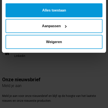
Bijsterhuizen 50-12
6604 LZ Wijchen
Alles toestaan
Volg ons op
Aanpassen
Instagram
Volg ons op
Weigeren
Youtube
Volg ons op
Linkedin
Onze nieuwsbrief
Meld je aan
Meld je aan voor onze nieuwsbrief en blijf op de hoogte van het laatste
nieuws en onze nieuwste producten.