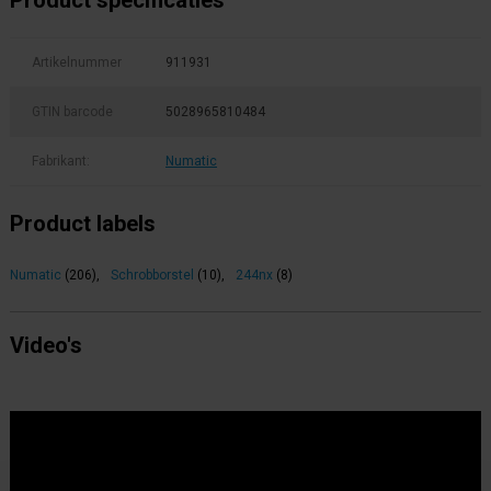
Product specificaties
Artikelnummer
911931
GTIN barcode
5028965810484
Fabrikant:
Numatic
Product labels
Numatic
(206)
,
Schrobborstel
(10)
,
244nx
(8)
Video's