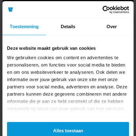
Toestemming
Details
Over
Deze website maakt gebruik van cookies
We gebruiken cookies om content en advertenties te
personaliseren, om functies voor social media te bieden
en om ons websiteverkeer te analyseren. Ook delen we
informatie over jouw gebruik van onze site met onze
0 beoordeling(en)
partners voor social media, adverteren en analyse. Deze
partners kunnen deze gegevens combineren met andere
Schrijf als eerste voor dit product een beoordeling
informatie die je aan ze hebt verstrekt of die ze hebben
verzameld op basis van jouw gebruik van hun services.
Alles toestaan