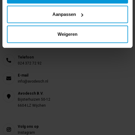
Aanpassen
Weigeren
Nog vragen?
Onze product specialisten staan voor je klaar!
Telefoon
024 372 72 92
E-mail
info@avodesch.nl
Avodesch B.V.
Bijsterhuizen 50-12
6604 LZ Wijchen
Volg ons op
Instagram