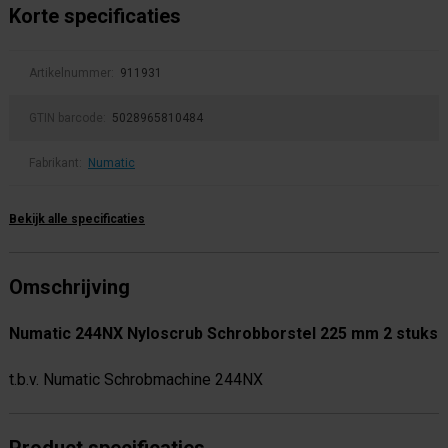
Korte specificaties
Artikelnummer:
911931
GTIN barcode:
5028965810484
Fabrikant:
Numatic
Bekijk alle specificaties
Omschrijving
Numatic 244NX Nyloscrub Schrobborstel 225 mm 2 stuks
t.b.v. Numatic Schrobmachine 244NX