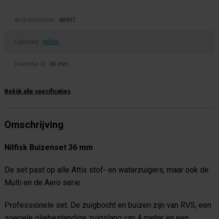
Artikelnummer:
48907
Fabrikant:
Nilfisk
Diameter Ø:
36 mm
Bekijk alle specificaties
Omschrijving
Nilfisk Buizenset 36 mm
De set past op alle Attix stof- en waterzuigers, maar ook de
Multi en de Aero serie.
Professionele set. De zuigbocht en buizen zijn van RVS, een
soepele oliebestendige zuigslang van 4 meter en een