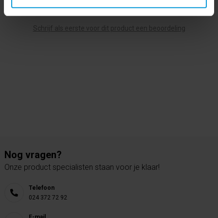
0 beoordeling(en)
Schrijf als eerste voor dit product een beoordeling
Nog vragen?
Onze product specialisten staan voor je klaar!
Telefoon
024 372 72 92
E-mail