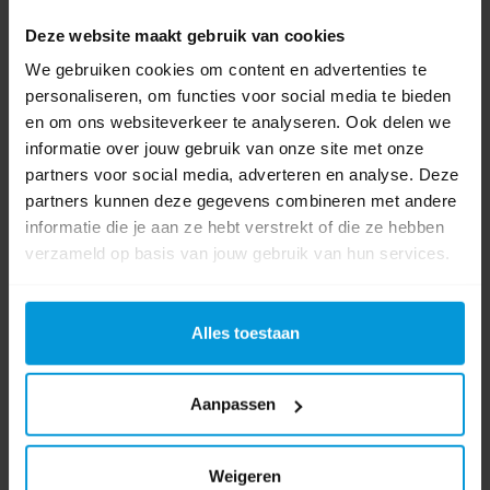
Fabrikant:
Mediclinics
Deze website maakt gebruik van cookies
We gebruiken cookies om content en advertenties te
Materiaal
RVS
personaliseren, om functies voor social media te bieden
Afmeting
250 x 230 x 101 mm (HxBxD)
en om ons websiteverkeer te analyseren. Ook delen we
informatie over jouw gebruik van onze site met onze
ca. 70-80 tampons (zie artikel 19136) + ca. 25
partners voor social media, adverteren en analyse. Deze
Capaciteit
maandverband (zie artikel 19138)
partners kunnen deze gegevens combineren met andere
informatie die je aan ze hebt verstrekt of die ze hebben
Gewicht
3,7 kg
verzameld op basis van jouw gebruik van hun services.
Wandmontage
Ja
Alles toestaan
Product labels
Aanpassen
maandverband
(8)
,
maandverbanddispenser
(4)
,
tampondispenser
(5)
,
tampon
(6)
,
8340 mediclinics
(1)
Weigeren