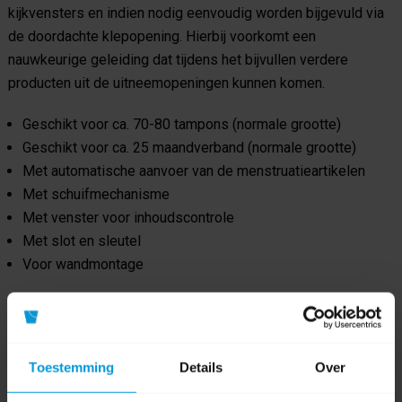
kijkvensters en indien nodig eenvoudig worden bijgevuld via
de doordachte klepopening. Hierbij voorkomt een
nauwkeurige geleiding dat tijdens het bijvullen verdere
producten uit de uitneemopeningen kunnen komen.
Geschikt voor ca. 70-80 tampons (normale grootte)
Geschikt voor ca. 25 maandverband (normale grootte)
Met automatische aanvoer van de menstruatieartikelen
Met schuifmechanisme
Met venster voor inhoudscontrole
Met slot en sleutel
Voor wandmontage
Product specificaties
Toestemming
Details
Over
Artikelnummer
8340