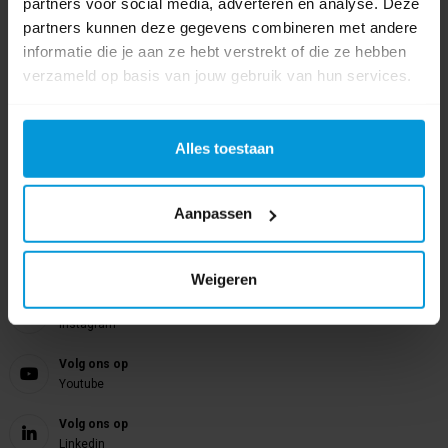
Nog vragen?
partners voor social media, adverteren en analyse. Deze
partners kunnen deze gegevens combineren met andere
Onze product specialisten staan voor je klaar!
informatie die je aan ze hebt verstrekt of die ze hebben
verzameld op basis van jouw gebruik van hun services.
Telefoon
024 372 72 92
E-mail
Alles toestaan
info@avodesch.nl
Avodesch B.V.
Aanpassen
Bijsterhuizen 50-12
6604 LZ Wijchen
Weigeren
Volg ons op
Instagram
Volg ons op
Youtube
Volg ons op
Linkedin