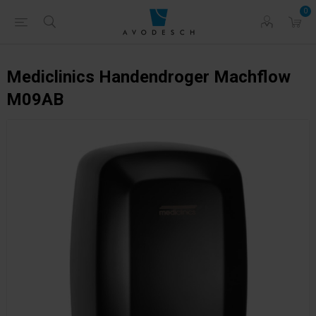
0
Mediclinics Handendroger Machflow
M09AB