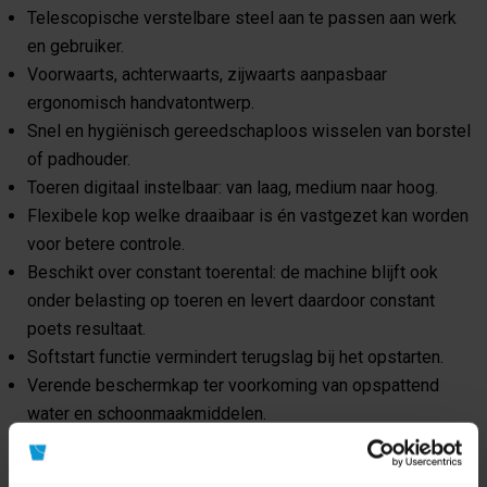
Telescopische verstelbare steel aan te passen aan werk
en gebruiker.
Voorwaarts, achterwaarts, zijwaarts aanpasbaar
ergonomisch handvatontwerp.
Snel en hygiënisch gereedschaploos wisselen van borstel
of padhouder.
Toeren digitaal instelbaar: van laag, medium naar hoog.
Flexibele kop welke draaibaar is én vastgezet kan worden
voor betere controle.
Beschikt over constant toerental: de machine blijft ook
onder belasting op toeren en levert daardoor constant
poets resultaat.
Softstart functie vermindert terugslag bij het opstarten.
Verende beschermkap ter voorkoming van opspattend
water en schoonmaakmiddelen.
Met dubbele LED-verlichting voor beter zicht op het werk.
Accu cover beschermt de accu tegen opspattend water en