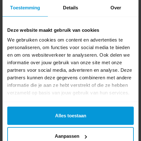
reinigingsmiddelen.
Toestemming
Details
Over
Handvat bruikbaar als ophanghaak (bijv. aan
schoonmaakkar).
Deze website maakt gebruik van cookies
We gebruiken cookies om content en advertenties te
Product specificaties
personaliseren, om functies voor social media te bieden
en om ons websiteverkeer te analyseren. Ook delen we
Artikelnummer
PS001GM2NL1
informatie over jouw gebruik van onze site met onze
partners voor social media, adverteren en analyse. Deze
Fabrikant:
Makita
partners kunnen deze gegevens combineren met andere
informatie die je aan ze hebt verstrekt of die ze hebben
Borstelsnelheid
150-600 rpm
verzameld op basis van jouw gebruik van hun services.
RPM/omwentelingen
Vermogen
410 Watt
Alles toestaan
Gewicht
3,7 kg
Aanpassen