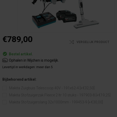
€789,00
VERGELIJK PRODUCT
Bestel artikel.
Ophalen in Wijchen is mogelijk.
Levertijd in werkdagen:
meer dan 5
Bijbehorend artikel:
Makita Zuigbuis Telescoop 40V - 191x62-4 [+€32,50]
Makita Stofzuigerzak Fleece 2 ltr 10 stuks - 197903-8 [+€19,25]
Makita Stofzuigerslang 32x1000mm - 199453-9 [+€30,00]