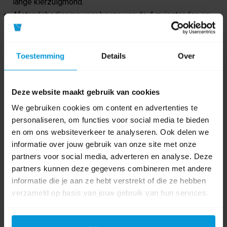
lange kierzuigmond.
Afstandsbediening voor keuze van de 4 zuigstanden en
met handige LED verlichting.
Geheugenfunctie voor de laatste zuigstand.
Ideaal voor het stofzuigen van ruimtes met vast interieur,
Toestemming
Details
Over
zoals vliegtuigen, bussen, theaters en bioscopen.
Van de accu- en ladertechnologiespecialist voor de
Deze website maakt gebruik van cookies
schoonmaker.
We gebruiken cookies om content en advertenties te
personaliseren, om functies voor social media te bieden
Product specificaties
en om ons websiteverkeer te analyseren. Ook delen we
informatie over jouw gebruik van onze site met onze
partners voor social media, adverteren en analyse. Deze
Artikelnummer
VC008GU201
partners kunnen deze gegevens combineren met andere
informatie die je aan ze hebt verstrekt of die ze hebben
GTIN barcode
0088381762120
verzameld op basis van jouw gebruik van hun services.
Fabrikant:
Makita
Afmeting
233x150x375 mm (lxbxh)