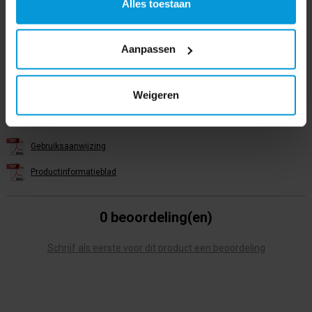
Alles toestaan
Voltage
36 V
Aanpassen
Gewicht
4,1 kg incl. XGT BL4020 accu
Weigeren
Bestanden
Gebruiksaanwijzing
Productinformatieblad
0 beoordeling(en)
Schrijf als eerste voor dit product een beoordeling