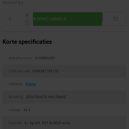
Exclusief btw.
i
h
Korte specificaties
Artikelnummer:
VC008GU201
GTIN barcode:
0088381762120
Fabrikant:
Makita
Afmeting:
233x150x375 mm (lxbxh)
Voltage:
36 V
Gewicht:
4,1 kg incl. XGT BL4020 accu