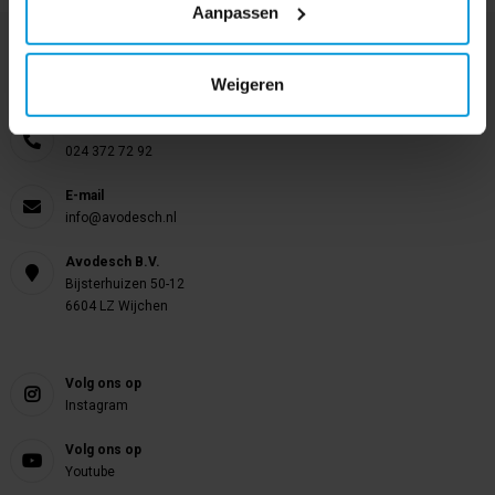
Aanpassen
Nog vragen?
Onze product specialisten staan voor je klaar!
Weigeren
Telefoon
024 372 72 92
E-mail
info@avodesch.nl
Avodesch B.V.
Bijsterhuizen 50-12
6604 LZ Wijchen
Volg ons op
Instagram
Volg ons op
Youtube