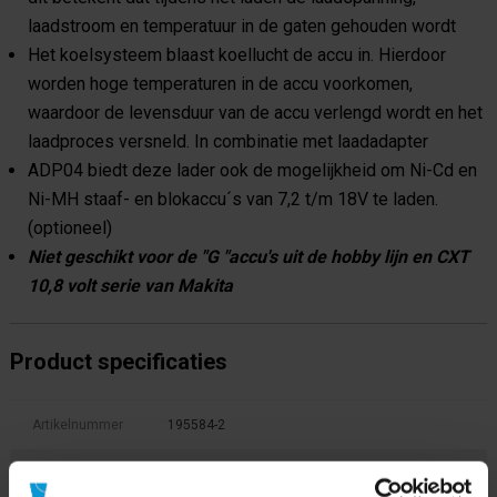
laadstroom en temperatuur in de gaten gehouden wordt
Het koelsysteem blaast koellucht de accu in. Hierdoor
worden hoge temperaturen in de accu voorkomen,
waardoor de levensduur van de accu verlengd wordt en het
laadproces versneld. In combinatie met laadadapter
ADP04 biedt deze lader ook de mogelijkheid om Ni-Cd en
Ni-MH staaf- en blokaccu´s van 7,2 t/m 18V te laden.
(optioneel)
Niet geschikt voor de "G "accu's uit de hobby lijn en CXT
10,8 volt serie van Makita
Product specificaties
Artikelnummer
195584-2
Fabrikant:
Makita