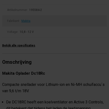
Artikelnummer:
195584-2
Fabrikant:
Makita
Voltage:
10,8 - 12 V
Bekijk alle specificaties
Omschrijving
Makita Oplader Dc18Rc
Compacte snellader voor Lithium-ion en Ni-MH schuifaccu´s
van 9,6 t/m 18V.
De DC18RC heeft een koelventilator en Active 3 Controls,
dit betekent dat tijdens het laden de laadspanning,