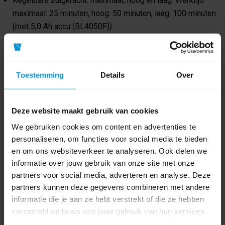
Regelbare zuigkracht: maximaal, hoog en laag. Werktijd
maximaal: 25 minuten, hoog: 50 minuten, laag: 100 minuten
(met 5,0 Ah accu (BL4050F)).
Product specificaties
Toestemming
Details
Over
Artikelnummer
VC010GZ
Deze website maakt gebruik van cookies
Fabrikant:
Makita
We gebruiken cookies om content en advertenties te
personaliseren, om functies voor social media te bieden
Product labels
en om ons websiteverkeer te analyseren. Ook delen we
informatie over jouw gebruik van onze site met onze
Borstelstofzuiger
(18)
,
vc010gz
(1)
,
xgt 40v
(1)
partners voor social media, adverteren en analyse. Deze
partners kunnen deze gegevens combineren met andere
0 beoordeling(en)
informatie die je aan ze hebt verstrekt of die ze hebben
verzameld op basis van jouw gebruik van hun services.
Schrijf als eerste voor dit product een beoordeling