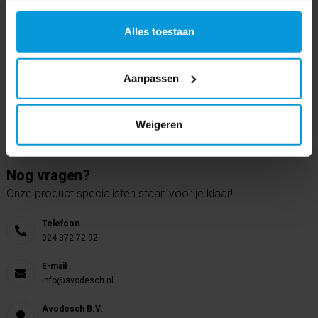
Alles toestaan
Aanpassen
Weigeren
Nog vragen?
Onze product specialisten staan voor je klaar!
Telefoon
024 372 72 92
E-mail
info@avodesch.nl
Avodesch B.V.