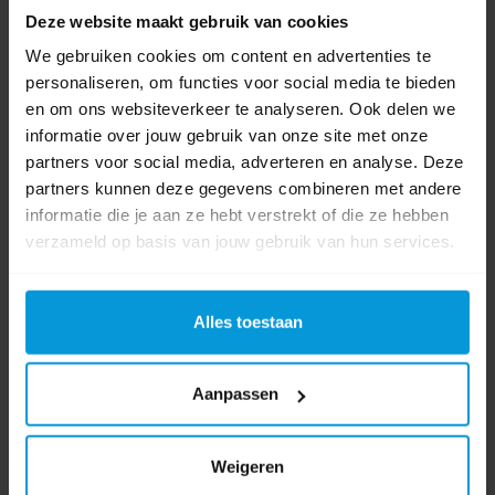
Deze website maakt gebruik van cookies
Artikelnummer:
197280-8
We gebruiken cookies om content en advertenties te
Voltage:
18 V
personaliseren, om functies voor social media te bieden
en om ons websiteverkeer te analyseren. Ook delen we
informatie over jouw gebruik van onze site met onze
partners voor social media, adverteren en analyse. Deze
€100,00
partners kunnen deze gegevens combineren met andere
Bestel artikel.
informatie die je aan ze hebt verstrekt of die ze hebben
Ophalen in Wijchen is mogelijk.
verzameld op basis van jouw gebruik van hun services.
Exclusief btw.
Alles toestaan
Aanpassen
Weigeren