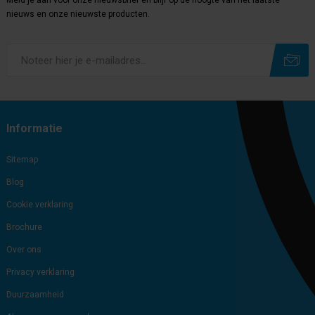
Meld je aan voor onze nieuwsbrief en blijf op de hoogte van het laatste
nieuws en onze nieuwste producten.
Subscribe
Unsubscribe
Informatie
Sitemap
Blog
Cookie verklaring
Brochure
Over ons
Privacy verklaring
Duurzaamheid