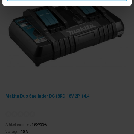
Makita Duo Snellader DC18RD 18V 2P 14,4
Artikelnummer:
196933-6
Voltage:
18 V