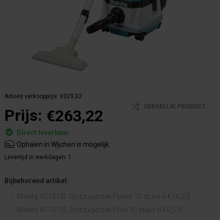
Advies verkoopprijs:
€329,02
VERGELIJK PRODUCT
Prijs:
€263,22
Direct leverbaar
Ophalen in Wijchen is mogelijk.
Levertijd in werkdagen:
1
Bijbehorend artikel:
Makita VC1310L Stofzuigerzak Fleece 10 stuks [+€19,25]
Makita VC1310L Stofzuigerzak Folie 10 stuks [+€9,51]