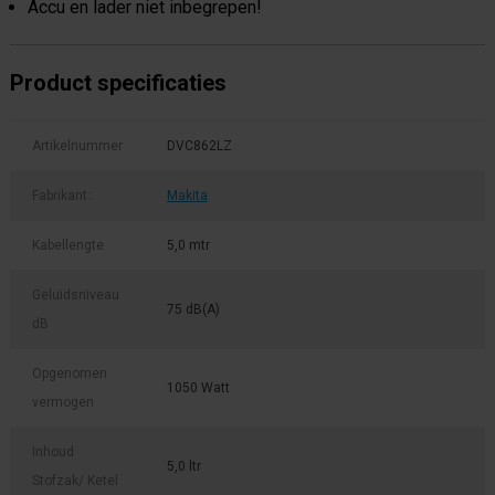
Accu en lader niet inbegrepen!
Product specificaties
Artikelnummer
DVC862LZ
Fabrikant:
Makita
Kabellengte
5,0 mtr
Geluidsniveau
75 dB(A)
dB
Opgenomen
1050 Watt
vermogen
Inhoud
5,0 ltr
Stofzak/ Ketel