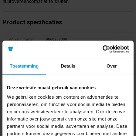
huurovereenkomst af te sluiten.
Product specificaties
Artikelnummer
9060853000
Afmeting
8,5 x 8,5 x 23,8 cm (lxbxh)
Toestemming
Details
Over
Voedingsbron
2 x batterij type D (LR20) (exclusief)
Product labels
Deze website maakt gebruik van cookies
We gebruiken cookies om content en advertenties te
Scentgel
(8)
,
Dispenser
(45)
,
geurbestrijding
(1)
,
no odour
(1)
,
personaliseren, om functies voor social media te bieden
9060853000
(1)
,
ls30
(1)
,
scent
(2)
en om ons websiteverkeer te analyseren. Ook delen we
informatie over jouw gebruik van onze site met onze
Bestanden
partners voor social media, adverteren en analyse. Deze
partners kunnen deze gegevens combineren met andere