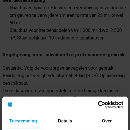
Gebruiksaanwijzing
Naar boven spuiten. Slechts één verstuiving is voldoende
om geuren te verwijderen in een ruimte van 25 m², ofwel
60 m³.
Spuitbus voor het behandelen van 1.000 m² d.w.z. 2.500
m³. Staat gelijk aan 10 traditionele spuitbussen.
Regelgeving, voor individueel of professioneel gebruik
Gevaarlijk. Volg de voorzorgsmaatregelen voor gebruik.
Raadpleeg het veiligheidsinformatieblad (SDS). Op aanvraag
beschikbaar.
Onze datasheets zijn opgesteld met de huidige kennis en
onder voorbehoud van wijzigingen. Foto niet bindend. 16-10-
2018 Index 3.1
Toestemming
Details
Over
Product specificaties