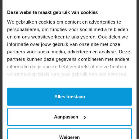
Deze website maakt gebruik van cookies
Artikelnummer
A02073
We gebruiken cookies om content en advertenties te
Inhoud
750 ml
personaliseren, om functies voor social media te bieden
en om ons websiteverkeer te analyseren. Ook delen we
Luchtverfrisser
informatie over jouw gebruik van onze site met onze
Luchtverfrisser Spray
categorie
partners voor social media, adverteren en analyse. Deze
partners kunnen deze gegevens combineren met andere
Product labels
informatie die je aan ze hebt verstrekt of die ze hebben
verzameld op basis van jouw gebruik van hun services.
king
(8)
,
a02073
(1)
,
super strong
(4)
,
wild garden
(1)
,
sauvageon
(1)
Alles toestaan
Bestanden
Productinformatieblad
Aanpassen
Veiligheidsinformatieblad
Weigeren