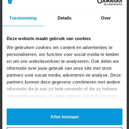
H225 Licht ontvlambare vloeistof en damp.
H317 Kan een allergische huidreactie veroorzaken.
H319 Veroorzaakt ernstige oogirritatie.
Toestemming
Details
Over
H411 ​​​​Giftig voor in het water levende organismen, met
langdurige gevolgen.
Deze website maakt gebruik van cookies
We gebruiken cookies om content en advertenties te
Product specificaties
personaliseren, om functies voor social media te bieden
en om ons websiteverkeer te analyseren. Ook delen we
Artikelnummer
A16868
informatie over jouw gebruik van onze site met onze
partners voor social media, adverteren en analyse. Deze
Inhoud
75 ml
partners kunnen deze gegevens combineren met andere
informatie die je aan ze hebt verstrekt of die ze hebben
Luchtverfrisser
verzameld op basis van jouw gebruik van hun services.
Luchtverfrisser Spray
categorie
Product labels
Alles toestaan