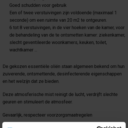
Goed schudden voor gebruik
Een of twee verstuivingen zijn voldoende (maximaal 1
seconde) om een ​​ruimte van 20 m2 te ontgeuren.
6 tot 8 verstuivingen, in de vier hoeken van de kamer, voor
de behandeling van de te ontsmetten kamer: ziekenkamer,
slecht geventileerde woonkamers, keuken, toilet,
wachtkamer ...
De gekozen essentiële oliën staan ​​algemeen bekend om hun
zuiverende, ontsmettende, desinfecterende eigenschappen
en het welzijn dat ze bieden.
Deze atmosferische mist reinigt de lucht, verdrijft slechte
geuren en stimuleert de atmosfeer.
Gevaarlijk, respecteer voorzorgsmaatregelen