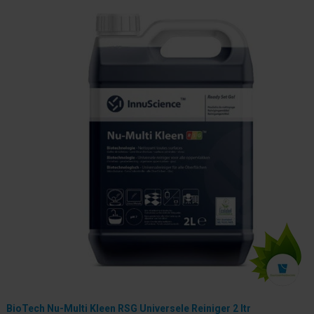
BioTech Nu-Multi Kleen RSG Universele Reiniger 2 ltr