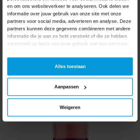
en om ons websiteverkeer te analyseren. Ook delen we
Artikelnummer:
2128973
informatie over jouw gebruik van onze site met onze
Duurzaamheidsscore:
Duurzaamheidsscore 3
partners voor social media, adverteren en analyse. Deze
Inhoud:
1,0 ltr
partners kunnen deze gegevens combineren met andere
pH Waarde:
3,5
informatie die je aan ze hebt verstrekt of die ze hebben
€14,83
verzameld op basis van jouw gebruik van hun services.
Direct leverbaar
Ophalen in Wijchen is mogelijk.
Exclusief btw.
Alles toestaan
Aanpassen
Weigeren