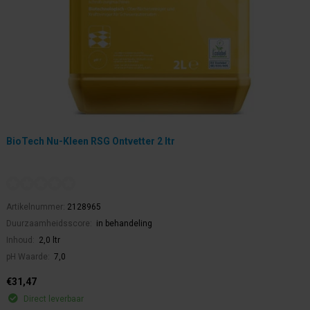
BioTech Nu-Kleen RSG Ontvetter 2 ltr
Artikelnummer:
2128965
Duurzaamheidsscore:
in behandeling
Inhoud:
2,0 ltr
pH Waarde:
7,0
€31,47
Direct leverbaar