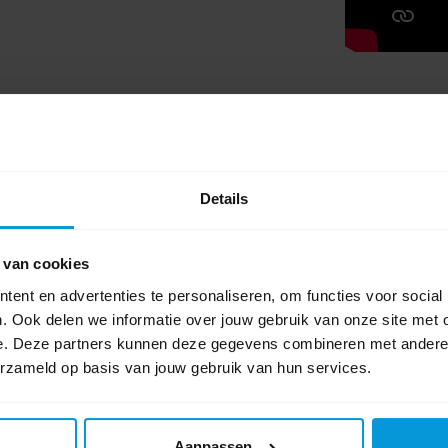
 Papier – Pmd – Gft – Cups stickers.
Laat het
ls zou willen ontvangen.
De magneetstickers
0 beoordel
 apart bijbesteld te worden.
Schrijf als eers
Details
cheiden. U kunt de verschillende bakken op elk
, pas je je afvalbak gewoon aan. Als er een
 van cookies
maar slechts een kleine investering in
xibel en klaar voor al het afval dat u de
ent en advertenties te personaliseren, om functies voor social
. Ook delen we informatie over jouw gebruik van onze site met 
e. Deze partners kunnen deze gegevens combineren met andere i
erzameld op basis van jouw gebruik van hun services.
Aanpassen