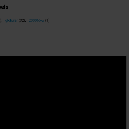
bels
)
,
globular
(32)
,
200065-w
(1)