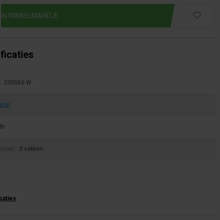
ficaties
:
200065-W
ular
ltr
tromen:
3 vakken
icaties