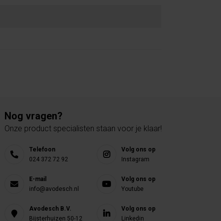
Nog vragen?
Onze product specialisten staan voor je klaar!
Telefoon
Volg ons op
024 372 72 92
Instagram
E-mail
Volg ons op
info@avodesch.nl
Youtube
Avodesch B.V.
Volg ons op
Bijsterhuizen 50-12
Linkedin