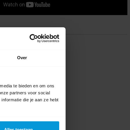
ing(en)
te voor dit product een beoordeling
Over
 media te bieden en om ons
onze partners voor social
nformatie die je aan ze hebt
Alles toestaan