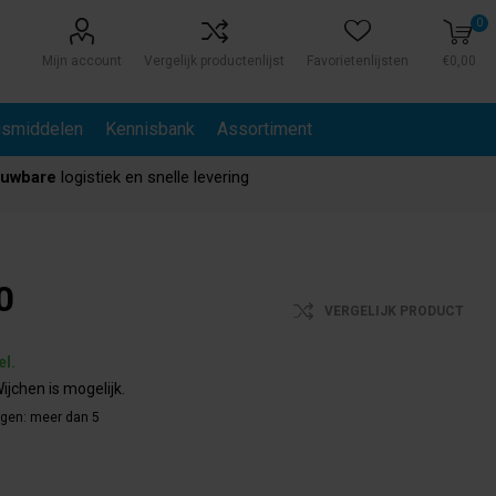
0
Mijn account
Vergelijk productenlijst
Favorietenlijsten
€0,00
gsmiddelen
Kennisbank
Assortiment
ouwbare
logistiek en snelle levering
0
VERGELIJK PRODUCT
el.
ijchen is mogelijk.
agen:
meer dan 5