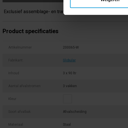
Exclusief assemblage- en transportkosten.
Product specificaties
Artikelnummer
200065-W
Fabrikant:
Globular
Inhoud
3 x 90 ltr
Aantal afvalstromen
3 vakken
Kleur
Soort afvalbak
Afvalscheiding
Materiaal
Staal