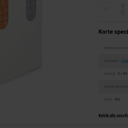
i
h
Korte speci
Artikelnummer
Fabrikant:
Glob
Inhoud:
3 x 90 
Aantal afvals
Kleur:
Wit
Bekijk alle specif