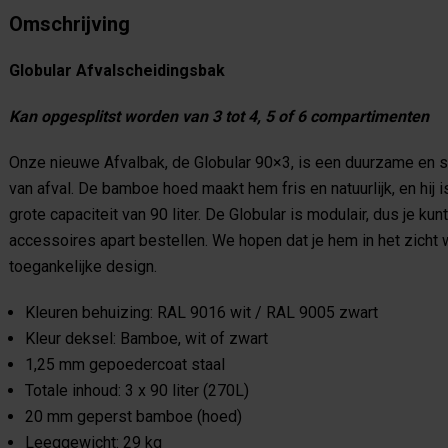
Omschrijving
Globular Afvalscheidingsbak
Kan opgesplitst worden van 3 tot 4, 5 of 6 compartimenten
Onze nieuwe Afvalbak, de Globular 90×3, is een duurzame en 
van afval. De bamboe hoed maakt hem fris en natuurlijk, en hij i
grote capaciteit van 90 liter. De Globular is modulair, dus je k
accessoires apart bestellen. We hopen dat je hem in het zicht w
toegankelijke design.
Kleuren behuizing: RAL 9016 wit / RAL 9005 zwart
Kleur deksel: Bamboe, wit of zwart
1,25 mm gepoedercoat staal
Totale inhoud: 3 x 90 liter (270L)
20 mm geperst bamboe (hoed)
Leeggewicht: 29 kg