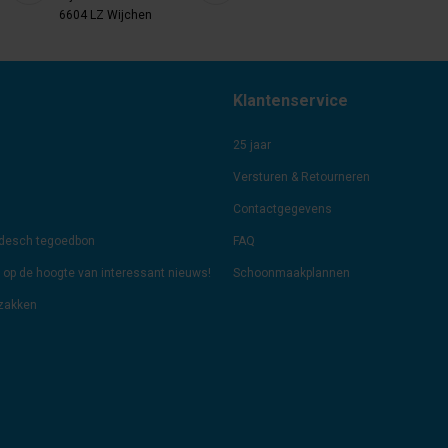
6604 LZ Wijchen
Klantenservice
25 jaar
Versturen & Retourneren
Contactgegevens
odesch tegoedbon
FAQ
jf op de hoogte van interessant nieuws!
Schoonmaakplannen
lzakken