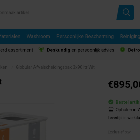
aterialen
Washroom
Persoonlijke Bescherming
Reinigin
erd assortiment
Deskundig
en persoonlijk advies
Betr
kken
Globular Afvalscheidingsbak 3x90 ltr Wit
t
€895,0
Bestel artik
Ophalen in W
Levertijd in werkd
Exclusief btw.