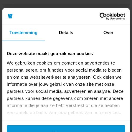
Fabrikant:
Globular
Inhoud
2 x 60 ltr
Toestemming
Details
Over
Aantal
2 vakken
afvalstromen
Deze website maakt gebruik van cookies
Kleur
We gebruiken cookies om content en advertenties te
personaliseren, om functies voor social media te bieden
Soort afvalbak
Afvalscheiding
en om ons websiteverkeer te analyseren. Ook delen we
informatie over jouw gebruik van onze site met onze
Materiaal
Staal
partners voor social media, adverteren en analyse. Deze
partners kunnen deze gegevens combineren met andere
informatie die je aan ze hebt verstrekt of die ze hebben
Video's
verzameld op basis van jouw gebruik van hun services.