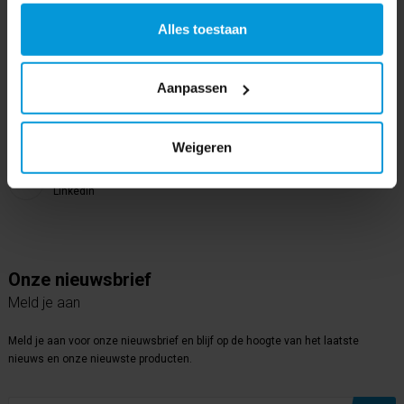
6604 LZ Wijchen
Alles toestaan
Volg ons op
Instagram
Aanpassen
Volg ons op
Youtube
Weigeren
Volg ons op
Linkedin
Onze nieuwsbrief
Meld je aan
Meld je aan voor onze nieuwsbrief en blijf op de hoogte van het laatste
nieuws en onze nieuwste producten.