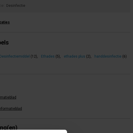
tie:
Desinfectie
icaties
bels
Desinfectiemiddel
(12)
,
Ethades
(5)
,
ethades plus
(2)
,
handdesinfectie
(6)
rmatieblad
informatieblad
ing(en)