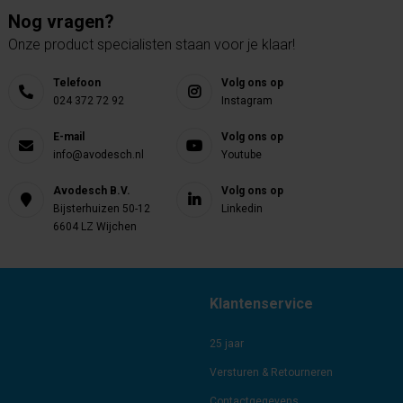
Nog vragen?
Onze product specialisten staan voor je klaar!
Telefoon
Volg ons op
024 372 72 92
Instagram
E-mail
Volg ons op
info@avodesch.nl
Youtube
Avodesch B.V.
Volg ons op
Bijsterhuizen 50-12
Linkedin
6604 LZ Wijchen
Klantenservice
25 jaar
Versturen & Retourneren
Contactgegevens