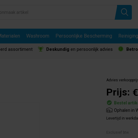
aterialen
Washroom
Persoonlijke Bescherming
Reinigin
erd assortiment
Deskundig
en persoonlijk advies
Betr
Advies verkoopprij
Prijs:
€
Bestel artik
Ophalen in W
Levertijd in werkd
Exclusief btw.