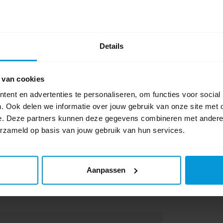
Schrijf als eers
aar. Ook de vingertoppen, duimen, gebieden
Details
del worden ingewreven. Zorg dat de handen
en. Daarna de handen goed laten drogen.
 van cookies
et en de productinformatie!
ent en advertenties te personaliseren, om functies voor social
. Ook delen we informatie over jouw gebruik van onze site met 
e. Deze partners kunnen deze gegevens combineren met andere i
erzameld op basis van jouw gebruik van hun services.
Aanpassen