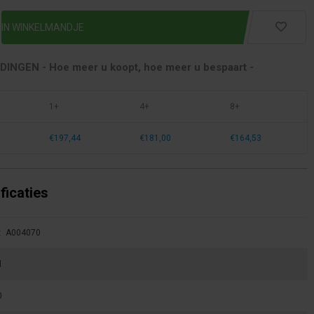
INGEN - Hoe meer u koopt, hoe meer u bespaart -
1+
4+
8+
€197,44
€181,00
€164,53
ficaties
:
A004070
l
0