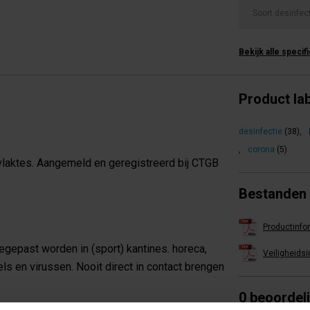
Soort desinfec
Bekijk alle specif
Product la
desinfectie
(38)
,
,
corona
(5)
vlaktes. Aangemeld en geregistreerd bij CTGB
Bestanden
Productinfo
egepast worden in (sport) kantines. horeca,
Veiligheids
els en virussen. Nooit direct in contact brengen
0 beoordel