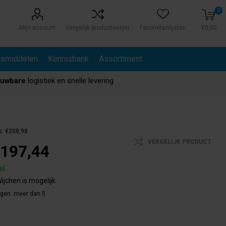
0
Mijn account
Vergelijk productenlijst
Favorietenlijsten
€0,00
gsmiddelen
Kennisbank
Assortiment
ouwbare
logistiek en snelle levering
s:
€208,98
VERGELIJK PRODUCT
197,44
el.
ijchen is mogelijk.
agen:
meer dan 5