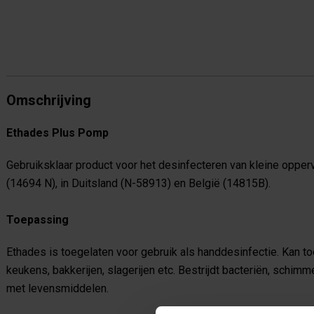
Omschrijving
Ethades Plus Pomp
Gebruiksklaar product voor het desinfecteren van kleine opper
(14694 N), in Duitsland (N-58913) en België (14815B).
Toepassing
Ethades is toegelaten voor gebruik als handdesinfectie. Kan to
keukens, bakkerijen, slagerijen etc. Bestrijdt bacteriën, schimm
met levensmiddelen.