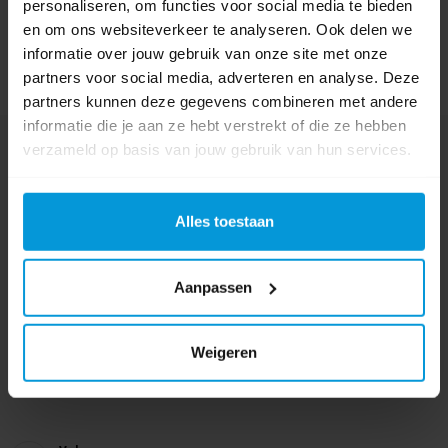
personaliseren, om functies voor social media te bieden
en om ons websiteverkeer te analyseren. Ook delen we
informatie over jouw gebruik van onze site met onze
partners voor social media, adverteren en analyse. Deze
partners kunnen deze gegevens combineren met andere
informatie die je aan ze hebt verstrekt of die ze hebben
verzameld op basis van jouw gebruik van hun services.
Nog vragen?
Onze product specialisten staan voor je klaar!
Alles toestaan
Telefoon
024 372 72 92
E-mail
Aanpassen
info@avodesch.nl
Avodesch B.V.
Weigeren
Bijsterhuizen 50-12
6604 LZ Wijchen