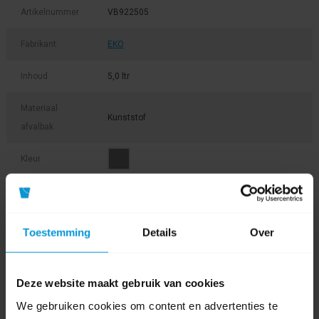
Artikelnummer
VB922505
Fabrikant:
EKO
Inhoud
5,0 ltr
Materiaal
Kunststof
afvalbak
Kleur
0 beoordeling(en)
Toestemming
Details
Over
Schrijf als eerste voor dit product een beoordeling
Deze website maakt gebruik van cookies
We gebruiken cookies om content en advertenties te