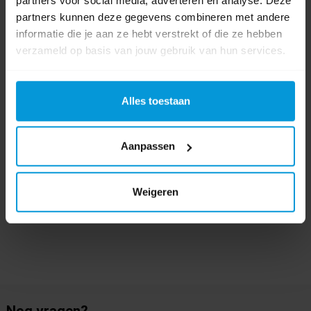
partners voor social media, adverteren en analyse. Deze
Product labels
partners kunnen deze gegevens combineren met andere
informatie die je aan ze hebt verstrekt of die ze hebben
Ecodos
(13)
,
Sprayflacon
(16)
,
ecodos easy
(10)
,
werkflacon
(1)
,
verzameld op basis van jouw gebruik van hun services.
a004233
(1)
,
a004126
(1)
,
spuit
(17)
0 beoordeling(en)
Alles toestaan
Schrijf als eerste voor dit product een beoordeling
Aanpassen
Weigeren