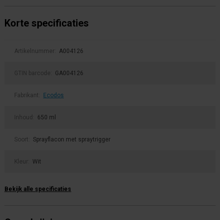
Korte specificaties
Artikelnummer:
A004126
GTIN barcode:
GA004126
Fabrikant:
Ecodos
Inhoud:
650 ml
Soort:
Sprayflacon met spraytrigger
Kleur:
Wit
Bekijk alle specificaties