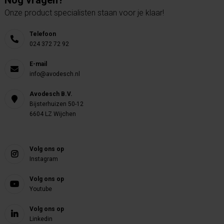
Nog vragen?
Onze product specialisten staan voor je klaar!
Telefoon
024 372 72 92
E-mail
info@avodesch.nl
Avodesch B.V.
Bijsterhuizen 50-12
6604 LZ Wijchen
Volg ons op
Instagram
Volg ons op
Youtube
Volg ons op
Linkedin