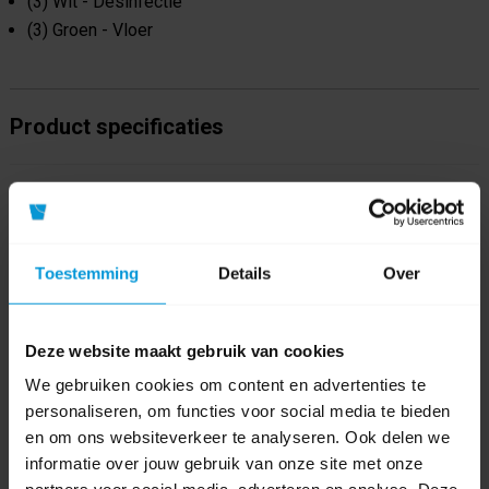
(3) Wit - Desinfectie
(3) Groen - Vloer
Product specificaties
Artikelnummer
A004126
GTIN barcode
GA004126
Toestemming
Details
Over
Fabrikant:
Ecodos
Inhoud
650 ml
Deze website maakt gebruik van cookies
We gebruiken cookies om content en advertenties te
Soort
Sprayflacon met spraytrigger
personaliseren, om functies voor social media te bieden
Kleur
en om ons websiteverkeer te analyseren. Ook delen we
informatie over jouw gebruik van onze site met onze