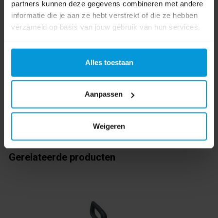
partners kunnen deze gegevens combineren met andere
Folder
informatie die je aan ze hebt verstrekt of die ze hebben
verzameld op basis van jouw gebruik van hun services.
Product Informatieblad
0 beoordeling(en)
Alles toestaan
Schrijf als eerste voor dit product een beoordeling
Aanpassen
Weigeren
Gerelateerde producten