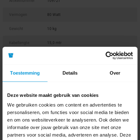
Artikelnummer
109721
Vermogen
80 Watt
Gewicht
10 kg
Kabellengte
15,0 mtr
Afmeting
250 x 135 mm (afmeting pad)
Vermogen
230V (50 Hz)
Toestemming
Details
Over
Product labels
Deze website maakt gebruik van cookies
dup100
(2)
,
schrobmachine
(14)
,
trapreiniging
(3)
,
109721
(1)
,
We gebruiken cookies om content en advertenties te
excentrische machines
(3)
,
mi tor
(1)
personaliseren, om functies voor social media te bieden
en om ons websiteverkeer te analyseren. Ook delen we
informatie over jouw gebruik van onze site met onze
Bestanden
partners voor social media, adverteren en analyse. Deze