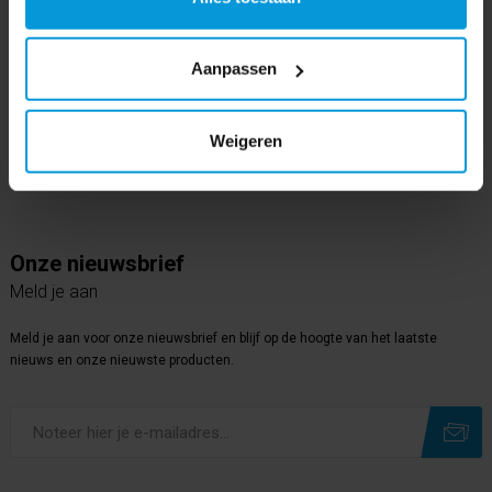
Volg ons op
Instagram
Aanpassen
Volg ons op
Youtube
Volg ons op
Weigeren
Linkedin
Onze nieuwsbrief
Meld je aan
Meld je aan voor onze nieuwsbrief en blijf op de hoogte van het laatste
nieuws en onze nieuwste producten.
Subscribe
Unsubscribe