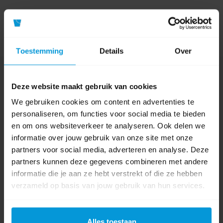
Toestemming
Details
Over
Nog vragen?
Deze website maakt gebruik van cookies
Onze product specialisten staan voor je klaar!
We gebruiken cookies om content en advertenties te
Telefoon
personaliseren, om functies voor social media te bieden
024 372 72 92
en om ons websiteverkeer te analyseren. Ook delen we
informatie over jouw gebruik van onze site met onze
E-mail
partners voor social media, adverteren en analyse. Deze
info@avodesch.nl
partners kunnen deze gegevens combineren met andere
Avodesch B.V.
informatie die je aan ze hebt verstrekt of die ze hebben
Bijsterhuizen 50-12
verzameld op basis van jouw gebruik van hun services.
6604 LZ Wijchen
Alles toestaan