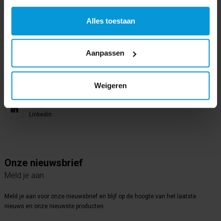
Bijsterhuizen 50-12
6604 LZ Wijchen
Alles toestaan
Volg ons op
Aanpassen
Instagram
Volg ons op
Weigeren
Youtube
Volg ons op
Linkedin
Onze nieuwsbrief
Meld je aan
Meld je aan voor onze nieuwsbrief en blijf op de hoogte van het laatste
nieuws en onze nieuwste producten.