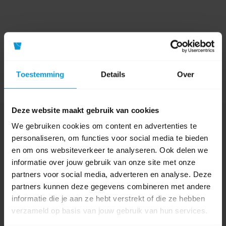
Toestemming
Details
Over
Deze website maakt gebruik van cookies
Nog vragen?
We gebruiken cookies om content en advertenties te
Onze product specialisten staan voor je klaar!
personaliseren, om functies voor social media te bieden
en om ons websiteverkeer te analyseren. Ook delen we
Telefoon
informatie over jouw gebruik van onze site met onze
024 372 72 92
partners voor social media, adverteren en analyse. Deze
partners kunnen deze gegevens combineren met andere
E-mail
info@avodesch.nl
informatie die je aan ze hebt verstrekt of die ze hebben
verzameld op basis van jouw gebruik van hun services.
Avodesch B.V.