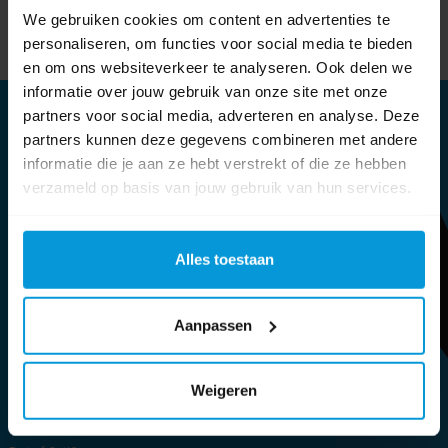
We gebruiken cookies om content en advertenties te
personaliseren, om functies voor social media te bieden
Subscribe
Unsubscribe
en om ons websiteverkeer te analyseren. Ook delen we
informatie over jouw gebruik van onze site met onze
partners voor social media, adverteren en analyse. Deze
Informatie
partners kunnen deze gegevens combineren met andere
informatie die je aan ze hebt verstrekt of die ze hebben
Sitemap
verzameld op basis van jouw gebruik van hun services.
Blog
Cookie verklaring
Alles toestaan
Brochure
Over ons
Aanpassen
Privacy verklaring
Duurzaamheid
Algemene voorwaarden
Weigeren
Werken bij