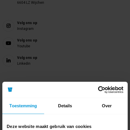
6604 LZ Wijchen
Volg ons op
Instagram
Volg ons op
Youtube
Volg ons op
Linkedin
Onze nieuwsbrief
Meld je aan
Toestemming
Details
Over
Meld je aan voor onze nieuwsbrief en blijf op de hoogte van het laatste
nieuws en onze nieuwste producten.
Deze website maakt gebruik van cookies