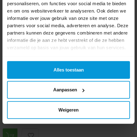
personaliseren, om functies voor social media te bieden
en om ons websiteverkeer te analyseren. Ook delen we
informatie over jouw gebruik van onze site met onze
partners voor social media, adverteren en analyse. Deze
partners kunnen deze gegevens combineren met andere
Depa Beker Karton 250 ml Bruin 1000 stuks
informatie die je aan ze hebt verstrekt of die ze hebben
verzameld op basis van jouw gebruik van hun services.
Artikelnummer:
600277
Alles toestaan
Materiaal:
Karton en coating
Bekerinhoud:
250 ml
Kleur beker:
Bruin
Aanpassen
Vanaf €36,20
Bestel artikel.
Weigeren
Ophalen in Wijchen is mogelijk.
Exclusief btw.